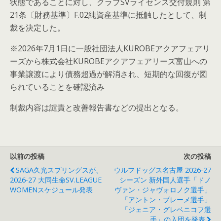
状態であることに対し、クラブSVライセンス交付規則 第
21条〔財務基準〕F.02純資産基準に抵触したとして、制
裁を決定した。
※2026年7月1日に一般社団法人KUROBEアクアフェアリ
ーズから株式会社KUROBEアクアフェアリーズ富山への
事業譲渡により債務超過が解消され、短期的な回復が図
られていることを確認済み
制裁内容は譴責と改善報告書などの提出となる。
以前の投稿
次の投稿
SAGA久光スプリングスが、
ウルフドッグス名古屋 2026-27
2026-27 大同生命SV.LEAGUE
シーズン 新外国人選手「ドノ
WOMENスケジュール発表
ヴァン・ジャヴォロノク選手」
「アントン・ブレーメ選手」
「ジェニア・グレベニコフ選
手」の入団を発表