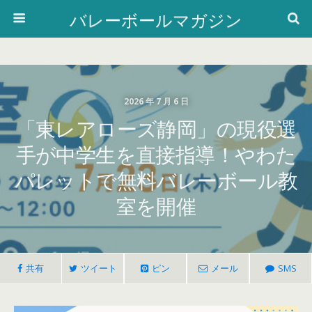
バレーボールマガジン
2026 年 7 月 6 日
「東レアローズ静岡」の現役選
手が中学生を直接指導！やわた
パレットで無料バレーボール教
室を開催
共有
ツイート
ピン
メール
SMS