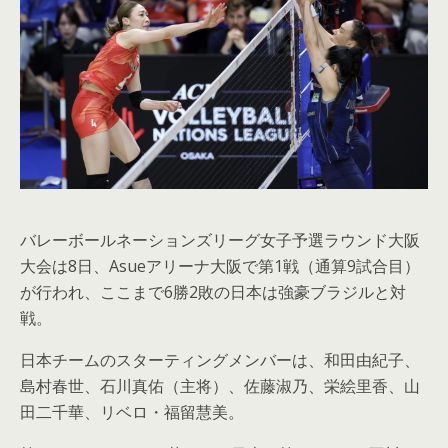
バレーボールネーションズリーグ女子予選ラウンド大阪
大会は8日、Asueアリーナ大阪で第1戦（通算9試合目）
が行われ、ここまで6勝2敗の日本は強豪ブラジルと対
戦。
日本チームのスターティングメンバーは、和田由紀子、
島村春世、石川真佑（主将）、佐藤淑乃、栄絵里香、山
田二千華、リベロ・福留慧美。