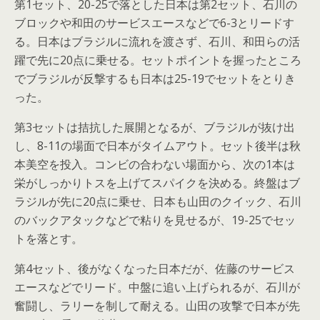
第1セット、20-25で落とした日本は第2セット、石川の
ブロックや和田のサービスエースなどで6-3とリードす
る。日本はブラジルに流れを渡さず、石川、和田らの活
躍で先に20点に乗せる。セットポイントを握ったところ
でブラジルが反撃するも日本は25-19でセットをとりき
った。
第3セットは拮抗した展開となるが、ブラジルが抜け出
し、8-11の場面で日本がタイムアウト。セット後半は秋
本美空を投入。コンビの合わない場面から、次の1本は
栄がしっかりトスを上げてスパイクを決める。終盤はブ
ラジルが先に20点に乗せ、日本も山田のクイック、石川
のバックアタックなどで粘りを見せるが、19-25でセッ
トを落とす。
第4セット、後がなくなった日本だが、佐藤のサービス
エースなどでリード。中盤に追い上げられるが、石川が
奮闘し、ラリーを制して耐える。山田の攻撃で日本が先