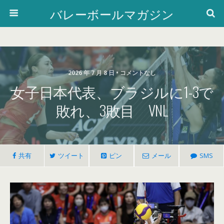
バレーボールマガジン
2026 年 7 月 8 日 •
コメントなし
女子日本代表、ブラジルに1-3で
敗れ、3敗目 VNL
共有
ツイート
ピン
メール
SMS