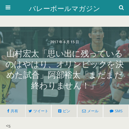
バレーボールマガジン
2017 年 6 月 15 日
山村宏太「思い出に残っている
のはやはり、オリンピックを決
めた試合」阿部裕太「まだまだ
終わりません！」
共有
ツイート
ピン
メール
SMS
<s