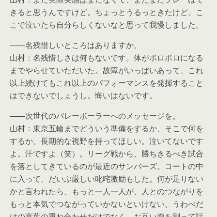
きると思うんですけど。ちょっとうるっときたけど、こ
こで泣いたら自分らしくないなと思って我慢しました。
――名残惜しいところはありますか。
山村：名残惜しさは何もないです。体がボロボロになる
までやらせていただいた。故障がいっぱいあって、これ
以上続けてもこれ以上のパフォーマンスを発揮すること
はできないでしょうし。悔いはないです。
――次世代のバレーボーラーへのメッセージを。
山村：東京五輪までどういう準備をするか、そこで何を
するか。長期的な視野を持ってほしい。泣いてないです
よ。汗ですよ（笑）。リーグ戦から、勝ちきるべき試合
を落としてきているのが最近のサンバーズ。コートの中
に入って、だいぶ厳しい叱咤激励もした。何が足りない
かと言われたら、もっと一人一人が、人とのつながりを
もっと本気でつながっていかないといけない。うわべだ
けの言葉の重ね合わせだけでなく、お互い腹を割って話