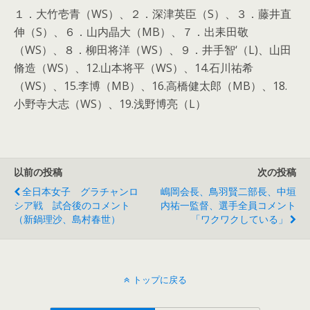
１．大竹壱青（WS）、２．深津英臣（S）、３．藤井直
伸（S）、６．山内晶大（MB）、７．出耒田敬
（WS）、８．柳田将洋（WS）、９．井手智‘（L)、山田
脩造（WS）、12.山本将平（WS）、14.石川祐希
（WS）、15.李博（MB）、16.高橋健太郎（MB）、18.
小野寺大志（WS）、19.浅野博亮（L）
以前の投稿
次の投稿
全日本女子 グラチャンロ
嶋岡会長、鳥羽賢二部長、中垣
シア戦 試合後のコメント
内祐一監督、選手全員コメント
（新鍋理沙、島村春世）
「ワクワクしている」
トップに戻る