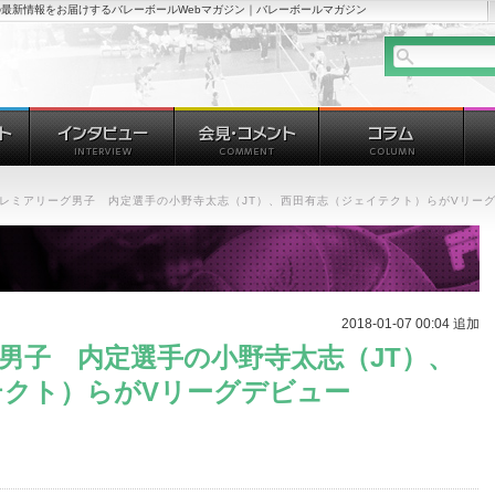
最新情報をお届けするバレーボールWebマガジン｜バレーボールマガジン
プレミアリーグ男子 内定選手の小野寺太志（JT）、西田有志（ジェイテクト）らがVリー
2018-01-07 00:04 追加
男子 内定選手の小野寺太志（JT）、
テクト）らがVリーグデビュー