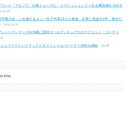
ブランド「アルソア」の新ミューズに「リフレッシュしてくれる爽快感が大好き
.08.05
区選手権大会」に出場するユニバ女子代表14人を発表。主将に筑波大4年・熊谷仁
2026.08.05
7 プレシーズンマッチin沖縄に琉球ゴールデンキングスのマスコット『ゴーディ
04
式会社ジェイテクトハイテックとオフィシャルパートナー契約を締結
[SV男
is time.