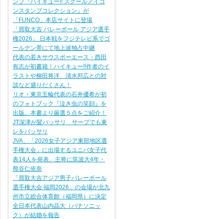
ンプ『ハイキュー!! スクールアイコ
ンスタンプコレクション』が
「FUNCO」本店サイトに登場
「買取大吉 バレーボール アジア選手
権2026」 日本戦をフジテレビ系でゴ
ールデン帯にて地上波独占中継
代表の若きサウスポーエース・西田
有志が初書籍！ハイキュー!!作者のイ
ラストや柳田将洋、清水邦広との対
談など盛りだくさん！
リオ・東京五輪代表の石井優希が初
のフォトブック『泣き虫の笑顔』を
出版。本書より厳選５点をご紹介！
JT深津が髪バッサリ サーブでも東
レをバッサリ
JVA、「2026女子アジア東部地区選
手権大会」に出場するユニバ女子代
表14人を発表。主将に筑波大4年・
熊谷仁依奈
「買取大吉アジア男子バレーボール
選手権大会 福岡2026」の会場が北九
州市立総合体育館（福岡県）に決定
全日本代表山内晶大（パナソニッ
ク）が結婚を報告