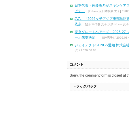
日本代表・佐藤淑乃がスキンケア
です」
[Others,全日本代表 女子] / 2026
JVA、「2026女子アジア東部地
依奈
[全日本代表 女子,大学バレー 女子] / 
東京グレートベアーズ 2026-2
ー』来場決定！
[SV男子] / 2026.08.
ジェイテクトSTINGS愛知 株
子] / 2026.08.04
コメント
Sorry, the comment form is closed at th
トラックバック