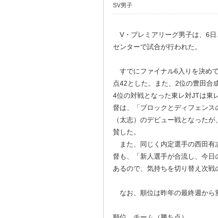
SV男子
V・プレミアリーグ男子は、6日
センターで試合が行われた。
すでにファイナル6入りを決めて
点42とした。また、2位の豊田合
4位の対戦となった東レ対JTは東
督は、「ブロックとディフェンス
（太志）のデビュー戦となったが
賛した。
また、同じく内定選手の西田有志
督も、「新人選手が合流し、今日
あるので、気持ちを切り替え次戦
なお、順位は昨年の最終週から
順位 チーム（勝ち点）