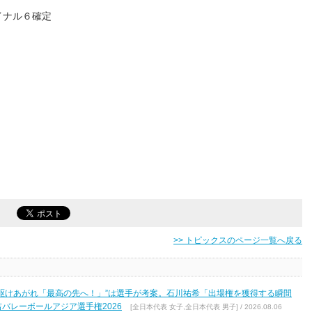
イナル６確定
>> トピックスのページ一覧へ戻る
駆けあがれ「最高の先へ！」”は選手が考案。石川祐希「出場権を獲得する瞬間
バレーボールアジア選手権2026
[全日本代表 女子,全日本代表 男子] / 2026.08.06