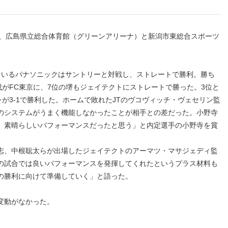
、広島県立総合体育館（グリーンアリーナ）と新潟市東総合スポーツ
いるパナソニックはサントリーと対戦し、ストレートで勝利。勝ち
成がFC東京に、7位の堺もジェイテクトにストレートで勝った。3位と
レが3-1で勝利した。ホームで敗れたJTのヴコヴィッチ・ヴェセリン監
のシステムがうまく機能しなかったことが相手との差だった。小野寺
、素晴らしいパフォーマンスだったと思う」と内定選手の小野寺を賞
、中根聡太らが出場したジェイテクトのアーマツ・マサジェディ監
の試合では良いパフォーマンスを発揮してくれたというプラス材料も
の勝利に向けて準備していく」と語った。
変動がなかった。