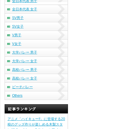
全日本代表 男子
全日本代表 女子
SV男子
SV女子
V男子
V女子
大学バレー 男子
大学バレー 女子
高校バレー 男子
高校バレー 女子
ビーチバレー
Others
アニメ「ハイキュー!!」に登場する20
校のグッズ作りが楽しめる木製スタ