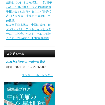
成長していけるよう精進」 SV男子
JVA、「2026男子アジア東部地区選
手権大会」に出場するユニバ男子代
表14人を発表。主将に中大4年・土
井柊汰
U17女子日本代表、中国に敗れ、銀
メダル。ベストアウトサイドヒッタ
ーに中山沙也、ベストリベロに仙波
こころ 2024女子U17世界選手権
2026年8月のバレーボール番組
期間：2026.08.01 ～ 2026.08.31
スケジュールカレンダー