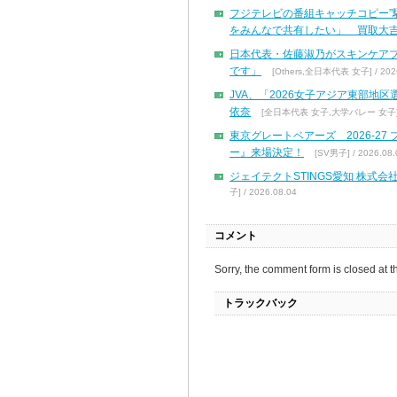
フジテレビの番組キャッチコピー”
をみんなで共有したい」 買取大吉
日本代表・佐藤淑乃がスキンケア
です」
[Others,全日本代表 女子] / 2026
JVA、「2026女子アジア東部地
依奈
[全日本代表 女子,大学バレー 女子] / 
東京グレートベアーズ 2026-2
ー』来場決定！
[SV男子] / 2026.08.
ジェイテクトSTINGS愛知 株
子] / 2026.08.04
コメント
Sorry, the comment form is closed at th
トラックバック