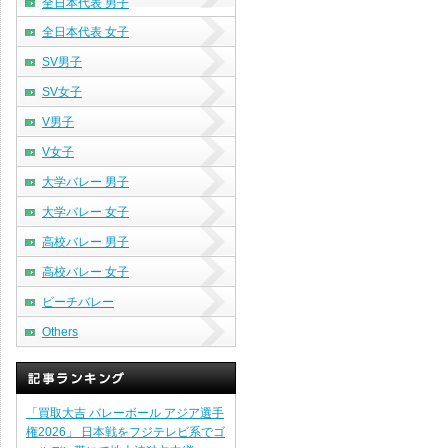
全日本代表 男子
全日本代表 女子
SV男子
SV女子
V男子
V女子
大学バレー 男子
大学バレー 女子
高校バレー 男子
高校バレー 女子
ビーチバレー
Others
「買取大吉 バレーボール アジア選手
権2026」 日本戦をフジテレビ系でゴ