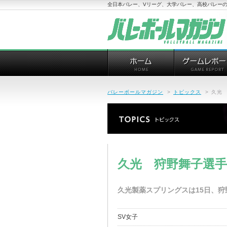
全日本バレー、Vリーグ、大学バレー、高校バレーの
バレーボールマガジン
>
トピックス
>
久光
久光 狩野舞子選
久光製薬スプリングスは15日、
SV女子