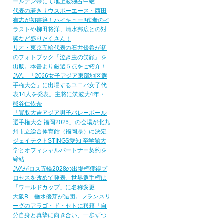
ールデン帯にて地上波独占中継
代表の若きサウスポーエース・西田
有志が初書籍！ハイキュー!!作者のイ
ラストや柳田将洋、清水邦広との対
談など盛りだくさん！
リオ・東京五輪代表の石井優希が初
のフォトブック『泣き虫の笑顔』を
出版。本書より厳選５点をご紹介！
JVA、「2026女子アジア東部地区選
手権大会」に出場するユニバ女子代
表14人を発表。主将に筑波大4年・
熊谷仁依奈
「買取大吉アジア男子バレーボール
選手権大会 福岡2026」の会場が北九
州市立総合体育館（福岡県）に決定
ジェイテクトSTINGS愛知 至学館大
学とオフィシャルパートナー契約を
締結
JVAがロス五輪2028の出場権獲得プ
ロセスを改めて発表。世界選手権は
「ワールドカップ」に名称変更
大阪B 垂水優芽が退団。フランスリ
ーグのアラゴ・ド・セトに移籍「自
分自身と真摯に向き合い、一歩ずつ