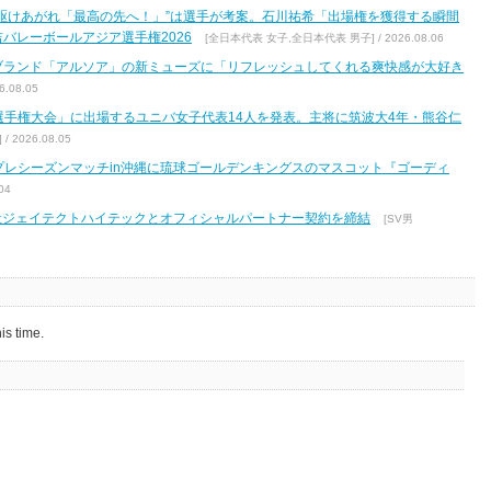
駆けあがれ「最高の先へ！」”は選手が考案。石川祐希「出場権を獲得する瞬間
バレーボールアジア選手権2026
[全日本代表 女子,全日本代表 男子] / 2026.08.06
ブランド「アルソア」の新ミューズに「リフレッシュしてくれる爽快感が大好き
.08.05
区選手権大会」に出場するユニバ女子代表14人を発表。主将に筑波大4年・熊谷仁
2026.08.05
7 プレシーズンマッチin沖縄に琉球ゴールデンキングスのマスコット『ゴーディ
04
式会社ジェイテクトハイテックとオフィシャルパートナー契約を締結
[SV男
is time.