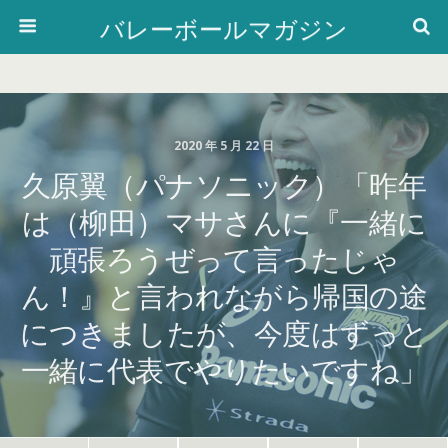
バレーボールマガジン
2020 年 5 月 22 日
久原翼（パナソニック）「昨年
は（柳田）マサさんに『一緒に
頑張ろうぜって言ったじゃ
ん！』と言われながら帰国の途
につきましたが、今度はずっと
一緒に代表でやりたいですね」