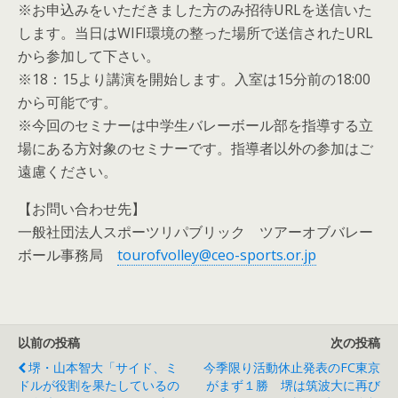
※お申込みをいただきました方のみ招待URLを送信いた
します。当日はWIFI環境の整った場所で送信されたURL
から参加して下さい。
※18：15より講演を開始します。入室は15分前の18:00
から可能です。
※今回のセミナーは中学生バレーボール部を指導する立
場にある方対象のセミナーです。指導者以外の参加はご
遠慮ください。
【お問い合わせ先】
一般社団法人スポーツリパブリック ツアーオブバレー
ボール事務局
tourofvolley@ceo-sports.or.jp
以前の投稿
次の投稿
堺・山本智大「サイド、ミ
今季限り活動休止発表のFC東京
ドルが役割を果たしているの
がまず１勝 堺は筑波大に再び