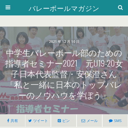
バレーボールマガジン
2021 年 12 月 10 日
中学生バレーボール部のための
指導者セミナー2021 元U19-20女
子日本代表監督・安保澄さん
「私と一緒に日本のトップバレ
ーのノウハウを学ぼう」
共有
ツイート
ピン
メール
SMS