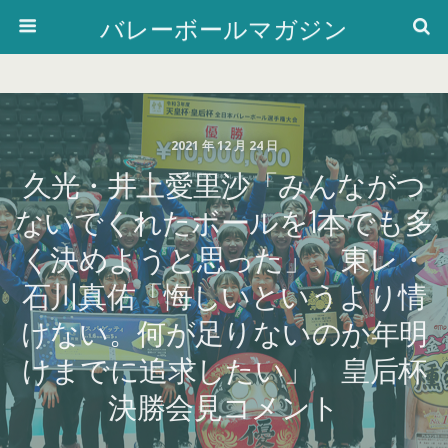
バレーボールマガジン
2021 年 12 月 24 日
久光・井上愛里沙「みんながつ
ないでくれたボールを1本でも多
く決めようと思った」、東レ・
石川真佑「悔しいというより情
けない。何が足りないのか年明
けまでに追求したい」 皇后杯
決勝会見コメント