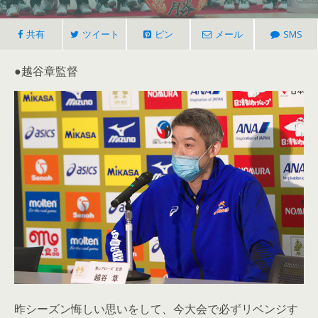
共有
ツイート
ピン
メール
SMS
●越谷章監督
昨シーズン悔しい思いをして、今大会で必ずリベンジす