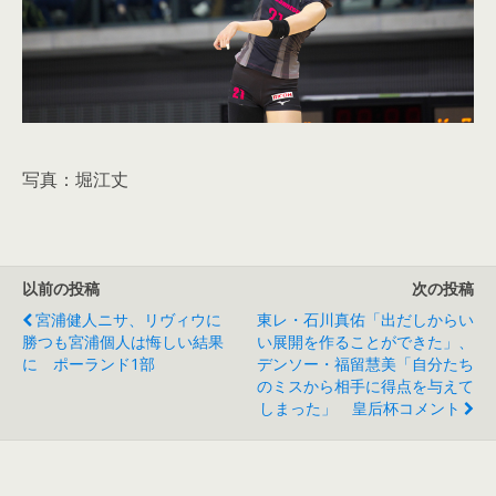
写真：堀江丈
以前の投稿
次の投稿
宮浦健人ニサ、リヴィウに
東レ・石川真佑「出だしからい
勝つも宮浦個人は悔しい結果
い展開を作ることができた」、
に ポーランド1部
デンソー・福留慧美「自分たち
のミスから相手に得点を与えて
しまった」 皇后杯コメント