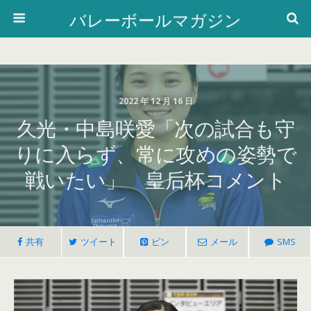
バレーボールマガジン
2022 年 12 月 16 日
久光・中島咲愛「次の試合も守
りに入らず、常に攻めの姿勢で
戦いたい」 皇后杯コメント
共有
ツイート
ピン
メール
SMS