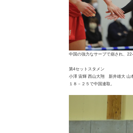
中国の強力なサーブで崩され、22
第4セットスタメン
小澤 宙輝 西山大翔 新井雄大 山
１８－２５で中国連取。