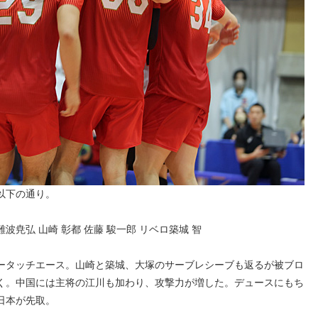
以下の通り。
尭弘 山崎 彰都 佐藤 駿一郎 リベロ築城 智
ータッチエース。山崎と築城、大塚のサーブレシーブも返るが被ブロ
く。中国には主将の江川も加わり、攻撃力が増した。デュースにもち
日本が先取。