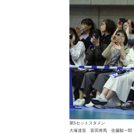
第5セットスタメン
大塚達宣 富田将馬 佐藤駿一郎 