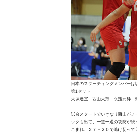
日本のスターティングメンバーは
第1セット
大塚達宣 西山大翔 永露元稀 難波
試合スタートでいきなり西山がノ
ックも出て、一進一退の攻防が続
こまれ、２７－２５で逃げ切って