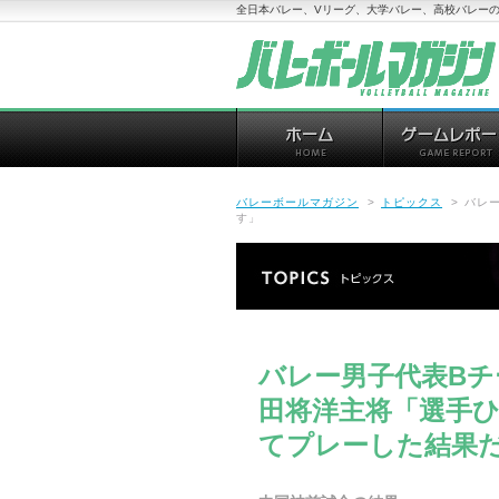
全日本バレー、Vリーグ、大学バレー、高校バレーの
バレーボールマガジン
>
トピックス
>
バレ
す」
バレー男子代表B
田将洋主将「選手
てプレーした結果