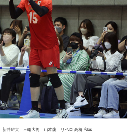
新井雄大 三輪大将 山本龍 リベロ 高橋 和幸