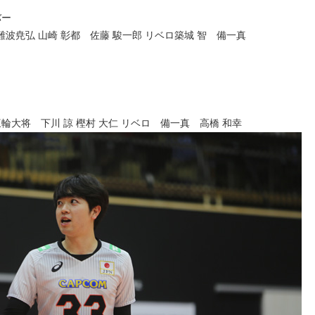
バー
波尭弘 山崎 彰都 佐藤 駿一郎 リベロ築城 智 備一真
輪大将 下川 諒 樫村 大仁 リベロ 備一真 高橋 和幸