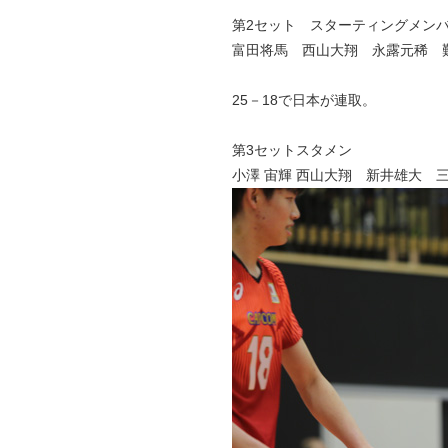
第2セット スターティングメン
富田将馬 西山大翔 永露元稀 難
25－18で日本が連取。
第3セットスタメン
小澤 宙輝 西山大翔 新井雄大 三