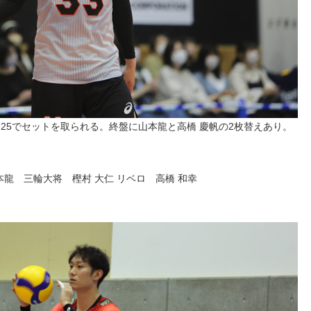
-25でセットを取られる。終盤に山本龍と高橋 慶帆の2枚替えあり。
本龍 三輪大将 樫村 大仁 リベロ 高橋 和幸