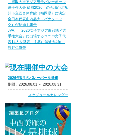
「買取大吉アジア男子バレーボール
選手権大会 福岡2026」の会場が北九
州市立総合体育館（福岡県）に決定
全日本代表山内晶大（パナソニッ
ク）が結婚を報告
JVA、「2026女子アジア東部地区選
手権大会」に出場するユニバ女子代
表14人を発表。主将に筑波大4年・
熊谷仁依奈
2026年8月のバレーボール番組
期間：2026.08.01 ～ 2026.08.31
スケジュールカレンダー