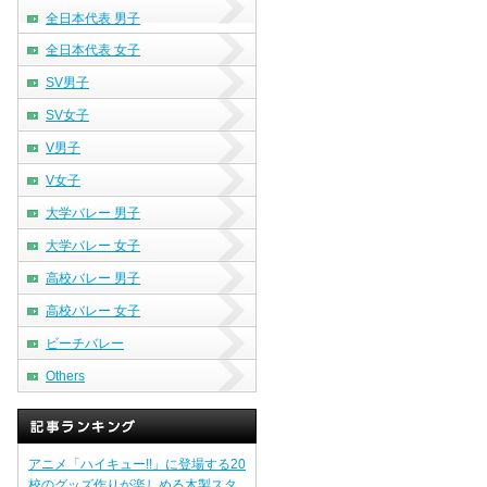
全日本代表 男子
全日本代表 女子
SV男子
SV女子
V男子
V女子
大学バレー 男子
大学バレー 女子
高校バレー 男子
高校バレー 女子
ビーチバレー
Others
アニメ「ハイキュー!!」に登場する20
校のグッズ作りが楽しめる木製スタ