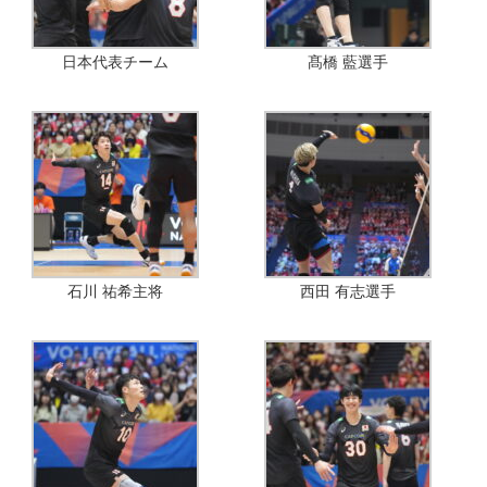
日本代表チーム
髙橋 藍選手
石川 祐希主将
西田 有志選手