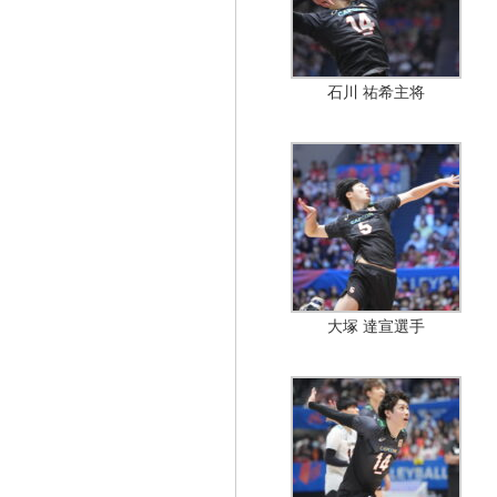
石川 祐希主将
大塚 達宣選手