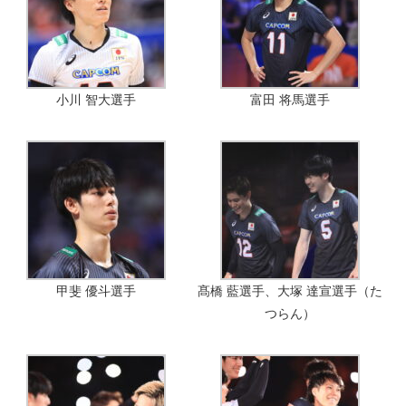
小川 智大選手
富田 将馬選手
甲斐 優斗選手
髙橋 藍選手、大塚 達宣選手（た
つらん）