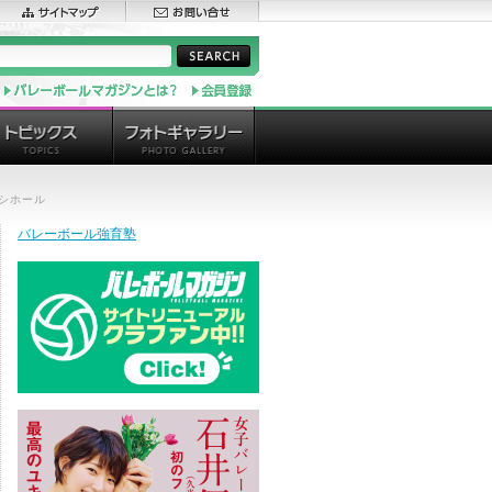
イシホール
バレーボール強育塾