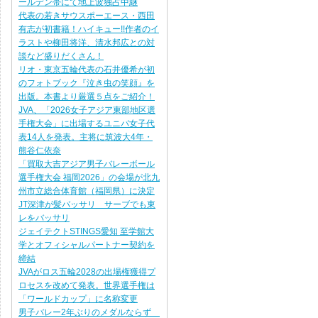
ールデン帯にて地上波独占中継
代表の若きサウスポーエース・西田
有志が初書籍！ハイキュー!!作者のイ
ラストや柳田将洋、清水邦広との対
談など盛りだくさん！
リオ・東京五輪代表の石井優希が初
のフォトブック『泣き虫の笑顔』を
出版。本書より厳選５点をご紹介！
JVA、「2026女子アジア東部地区選
手権大会」に出場するユニバ女子代
表14人を発表。主将に筑波大4年・
熊谷仁依奈
「買取大吉アジア男子バレーボール
選手権大会 福岡2026」の会場が北九
州市立総合体育館（福岡県）に決定
JT深津が髪バッサリ サーブでも東
レをバッサリ
ジェイテクトSTINGS愛知 至学館大
学とオフィシャルパートナー契約を
締結
JVAがロス五輪2028の出場権獲得プ
ロセスを改めて発表。世界選手権は
「ワールドカップ」に名称変更
男子バレー2年ぶりのメダルならず