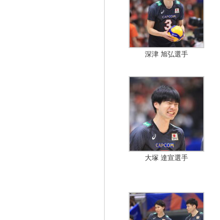
深津 旭弘選手
大塚 達宣選手