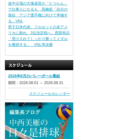
途中出場の大塚達宣が「たつらん」
で仕事人になるも 髙橋藍「自分の
責任 アジア選手権に向けて準備す
る」VNL
男子日本代表、フルセットの末アメ
リカに敗れ、3位決定戦へ。西田有志
「受け入れてしっかり勝ってメダル
を獲得する」 VNL準決勝
2026年8月のバレーボール番組
期間：2026.08.01 ～ 2026.08.31
スケジュールカレンダー