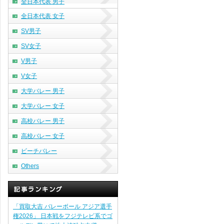
全日本代表 男子
全日本代表 女子
SV男子
SV女子
V男子
V女子
大学バレー 男子
大学バレー 女子
高校バレー 男子
高校バレー 女子
ビーチバレー
Others
「買取大吉 バレーボール アジア選手
権2026」 日本戦をフジテレビ系でゴ