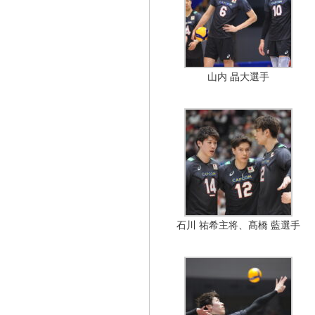
山内 晶大選手
石川 祐希主将、髙橋 藍選手