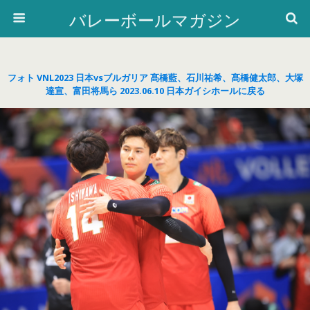
バレーボールマガジン
フォト VNL2023 日本vsブルガリア 髙橋藍、石川祐希、髙橋健太郎、大塚
達宣、富田将馬ら 2023.06.10 日本ガイシホールに戻る