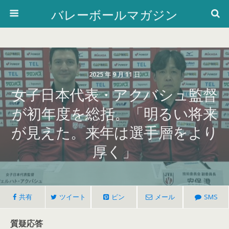
バレーボールマガジン
2025 年 9 月 11 日
女子日本代表・アクバシュ監督
が初年度を総括。「明るい将来
が見えた。来年は選手層をより
厚く」
共有
ツイート
ピン
メール
SMS
質疑応答