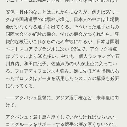
シニアチームの強みと弱み、伸びしろを感じる部分は？
安保：具体的なことはこれからになるが、例えばSVリー
グは外国籍選手の出場枠が増え、日本人の中には出場機
会が少なくなる選手も出てくる。そういった選手たちの
国際大会での経験の機会、学びの機会がつくれたら。客
観的な検証がこれからのため主観になるが、日本は国別
ベストスコアでブラジルに次いで2位で、アタック得点
はブラジルより50点多い。中でも、個人ランキングで石
川真佑、和田由紀子、佐藤淑乃の3人が上位に入ってい
る。フロアディフェンスも強み。逆に先ほども指摘のあ
ったブロックはデータを活用したシステムの構築も必要
になってくる。
――アクバシュ監督に。アジア選手権など、来年度に向
けて。
アクバシュ：選手層を厚くしていかなければならない。
コアグループをサポートする選手の層が厚くないので、