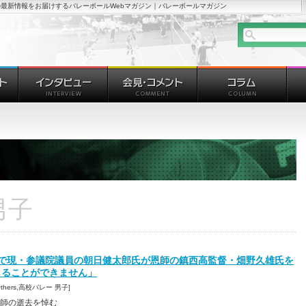
最新情報をお届けするバレーボールWebマガジン｜バレーボールマガジン
男子
表で現・参議院議員の朝日健太郎氏が恩師の鎮西高監督・畑野久雄氏を
じることができません」
 [Others,高校バレー 男子]
師の逝去を悼む