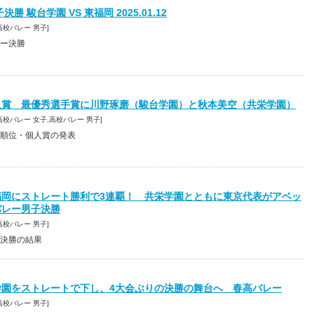
勝 駿台学園 VS 東福岡 2025.01.12
6 [高校バレー 男子]
ー決勝
人賞 最優秀選手賞に川野琢磨（駿台学園）と秋本美空（共栄学園）
49 [高校バレー 女子,高校バレー 男子]
順位・個人賞の発表
福岡にストレート勝利で3連覇！ 共栄学園とともに東京代表がアベッ
バレー男子決勝
9 [高校バレー 男子]
決勝の結果
学園をストレートで下し、4大会ぶりの決勝の舞台へ 春高バレー
8 [高校バレー 男子]