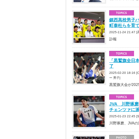
鎮西高校男子バ
町泰杜らを育
2025-11-24 21:4
訃報
「黒鷲旗全日本
了
2025-02-20 18
ー 男子]
黒鷲旗大会が20
JVA 川野琢
チェンツァに
2025-01-23 22:
川野琢磨、JVA