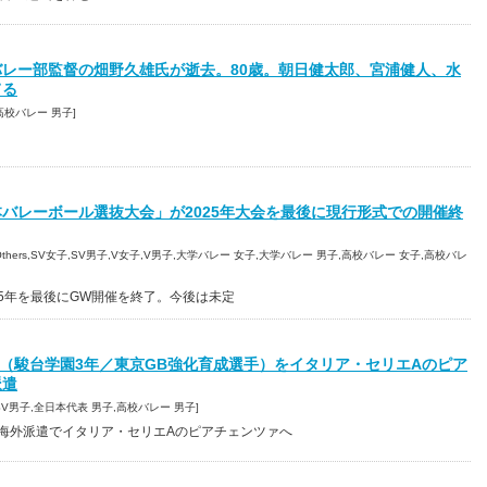
レー部監督の畑野久雄氏が逝去。80歳。朝日健太郎、宮浦健人、水
てる
7 [高校バレー 男子]
バレーボール選抜大会」が2025年大会を最後に現行形式での開催終
:16 [Others,SV女子,SV男子,V女子,V男子,大学バレー 女子,大学バレー 男子,高校バレー 女子,高校バレ
25年を最後にGW開催を終了。今後は未定
磨（駿台学園3年／東京GB強化育成選手）をイタリア・セリエAのピア
派遣
45 [SV男子,全日本代表 男子,高校バレー 男子]
の海外派遣でイタリア・セリエAのピアチェンツァへ