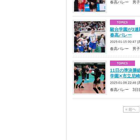
春高バレー 男子
駿台学園が3
春高バレー
2025-01-15 00:4
春高バレー 男子
11日の準決勝
学園✕市立尼
2025-01-08 22:
春高バレー 3日
« 前へ