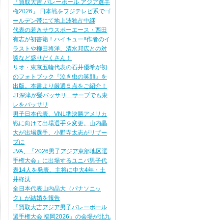
「買取大吉 バレーボール アジア選手
権2026」 日本戦をフジテレビ系でゴ
ールデン帯にて地上波独占中継
代表の若きサウスポーエース・西田
有志が初書籍！ハイキュー!!作者のイ
ラストや柳田将洋、清水邦広との対
談など盛りだくさん！
リオ・東京五輪代表の石井優希が初
のフォトブック『泣き虫の笑顔』を
出版。本書より厳選５点をご紹介！
JT深津が髪バッサリ サーブでも東
レをバッサリ
男子日本代表、VNL準決勝アメリカ
戦に向けて出場選手を変更。山内晶
大が出場選手、小野寺太志がリザー
ブに
JVA、「2026男子アジア東部地区選
手権大会」に出場するユニバ男子代
表14人を発表。主将に中大4年・土
井柊汰
全日本代表山内晶大（パナソニッ
ク）が結婚を報告
「買取大吉アジア男子バレーボール
選手権大会 福岡2026」の会場が北九