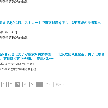
準決勝第2試合の結果
連覇まであと1勝。ストレートで市立尼崎を下し、3年連続の決勝進出
7 [高校バレー 男子]
準決勝第1試合の結果
組み合わせは女子が就実✕共栄学園、下北沢成徳✕金蘭会、男子は駿台
崎、東福岡✕東亜学園に 春高バレー
46 [高校バレー 女子,高校バレー 男子]
目の結果と準決勝組み合わせ
1
2
3
4
5
…
25
次へ »