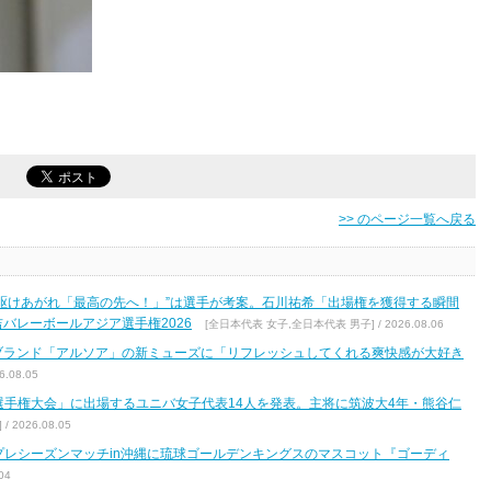
>> のページ一覧へ戻る
駆けあがれ「最高の先へ！」”は選手が考案。石川祐希「出場権を獲得する瞬間
バレーボールアジア選手権2026
[全日本代表 女子,全日本代表 男子] / 2026.08.06
ブランド「アルソア」の新ミューズに「リフレッシュしてくれる爽快感が大好き
.08.05
区選手権大会」に出場するユニバ女子代表14人を発表。主将に筑波大4年・熊谷仁
2026.08.05
7 プレシーズンマッチin沖縄に琉球ゴールデンキングスのマスコット『ゴーディ
04