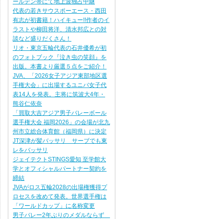
ールデン帯にて地上波独占中継
代表の若きサウスポーエース・西田
有志が初書籍！ハイキュー!!作者のイ
ラストや柳田将洋、清水邦広との対
談など盛りだくさん！
リオ・東京五輪代表の石井優希が初
のフォトブック『泣き虫の笑顔』を
出版。本書より厳選５点をご紹介！
JVA、「2026女子アジア東部地区選
手権大会」に出場するユニバ女子代
表14人を発表。主将に筑波大4年・
熊谷仁依奈
「買取大吉アジア男子バレーボール
選手権大会 福岡2026」の会場が北九
州市立総合体育館（福岡県）に決定
JT深津が髪バッサリ サーブでも東
レをバッサリ
ジェイテクトSTINGS愛知 至学館大
学とオフィシャルパートナー契約を
締結
JVAがロス五輪2028の出場権獲得プ
ロセスを改めて発表。世界選手権は
「ワールドカップ」に名称変更
男子バレー2年ぶりのメダルならず