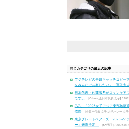
同じカテゴリの最近の記事
フジテレビの番組キャッチコピー”
をみんなで共有したい」 買取大吉
日本代表・佐藤淑乃がスキンケア
です」
[Others,全日本代表 女子] / 2026
JVA、「2026女子アジア東部地
依奈
[全日本代表 女子,大学バレー 女子] / 
東京グレートベアーズ 2026-2
ー』来場決定！
[SV男子] / 2026.08.