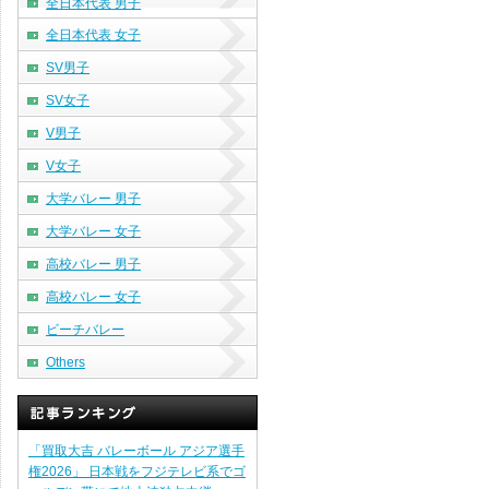
全日本代表 男子
全日本代表 女子
SV男子
SV女子
V男子
V女子
大学バレー 男子
大学バレー 女子
高校バレー 男子
高校バレー 女子
ビーチバレー
Others
「買取大吉 バレーボール アジア選手
権2026」 日本戦をフジテレビ系でゴ