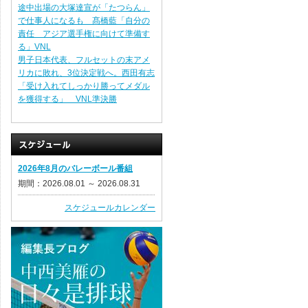
途中出場の大塚達宣が「たつらん」
で仕事人になるも 髙橋藍「自分の
責任 アジア選手権に向けて準備す
る」VNL
男子日本代表、フルセットの末アメ
リカに敗れ、3位決定戦へ。西田有志
「受け入れてしっかり勝ってメダル
を獲得する」 VNL準決勝
2026年8月のバレーボール番組
期間：2026.08.01 ～ 2026.08.31
スケジュールカレンダー