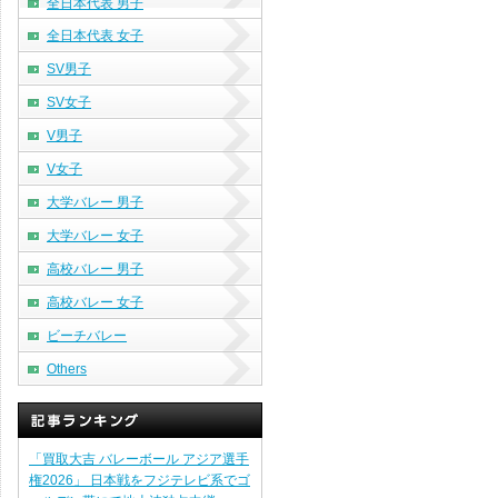
全日本代表 男子
全日本代表 女子
SV男子
SV女子
V男子
V女子
大学バレー 男子
大学バレー 女子
高校バレー 男子
高校バレー 女子
ビーチバレー
Others
「買取大吉 バレーボール アジア選手
権2026」 日本戦をフジテレビ系でゴ