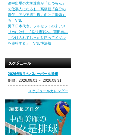
途中出場の大塚達宣が「たつらん」
で仕事人になるも 髙橋藍「自分の
責任 アジア選手権に向けて準備す
る」VNL
男子日本代表、フルセットの末アメ
リカに敗れ、3位決定戦へ。西田有志
「受け入れてしっかり勝ってメダル
を獲得する」 VNL準決勝
2026年8月のバレーボール番組
期間：2026.08.01 ～ 2026.08.31
スケジュールカレンダー