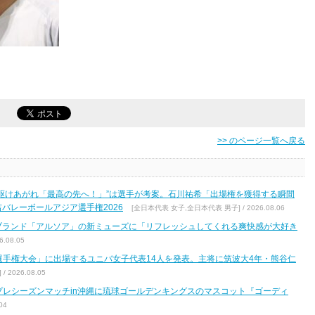
>> のページ一覧へ戻る
駆けあがれ「最高の先へ！」”は選手が考案。石川祐希「出場権を獲得する瞬間
バレーボールアジア選手権2026
[全日本代表 女子,全日本代表 男子] / 2026.08.06
ブランド「アルソア」の新ミューズに「リフレッシュしてくれる爽快感が大好き
.08.05
区選手権大会」に出場するユニバ女子代表14人を発表。主将に筑波大4年・熊谷仁
2026.08.05
7 プレシーズンマッチin沖縄に琉球ゴールデンキングスのマスコット『ゴーディ
04