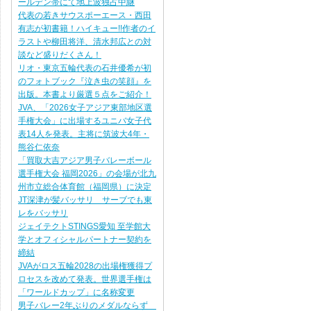
ールデン帯にて地上波独占中継
代表の若きサウスポーエース・西田
有志が初書籍！ハイキュー!!作者のイ
ラストや柳田将洋、清水邦広との対
談など盛りだくさん！
リオ・東京五輪代表の石井優希が初
のフォトブック『泣き虫の笑顔』を
出版。本書より厳選５点をご紹介！
JVA、「2026女子アジア東部地区選
手権大会」に出場するユニバ女子代
表14人を発表。主将に筑波大4年・
熊谷仁依奈
「買取大吉アジア男子バレーボール
選手権大会 福岡2026」の会場が北九
州市立総合体育館（福岡県）に決定
JT深津が髪バッサリ サーブでも東
レをバッサリ
ジェイテクトSTINGS愛知 至学館大
学とオフィシャルパートナー契約を
締結
JVAがロス五輪2028の出場権獲得プ
ロセスを改めて発表。世界選手権は
「ワールドカップ」に名称変更
男子バレー2年ぶりのメダルならず