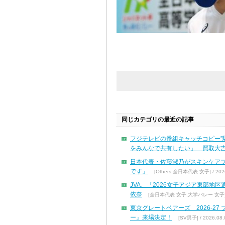
同じカテゴリの最近の記事
フジテレビの番組キャッチコピー”
をみんなで共有したい」 買取大吉
日本代表・佐藤淑乃がスキンケア
です」
[Others,全日本代表 女子] / 2026
JVA、「2026女子アジア東部地
依奈
[全日本代表 女子,大学バレー 女子] / 
東京グレートベアーズ 2026-2
ー』来場決定！
[SV男子] / 2026.08.