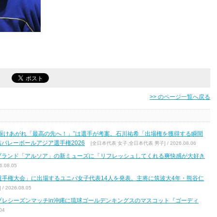
>> のページ一覧へ戻る
駆けあがれ「最高の先へ！」”は選手が考案。石川祐希「出場権を獲得する瞬間
バレーボールアジア選手権2026
[全日本代表 女子,全日本代表 男子] / 2026.08.06
ブランド「アルソア」の新ミューズに「リフレッシュしてくれる爽快感が大好き
.08.05
区選手権大会」に出場するユニバ女子代表14人を発表。主将に筑波大4年・熊谷仁
2026.08.05
7 プレシーズンマッチin沖縄に琉球ゴールデンキングスのマスコット『ゴーディ
04