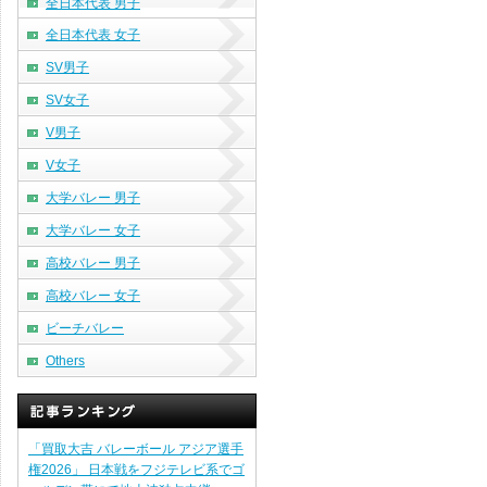
全日本代表 男子
全日本代表 女子
SV男子
SV女子
V男子
V女子
大学バレー 男子
大学バレー 女子
高校バレー 男子
高校バレー 女子
ビーチバレー
Others
「買取大吉 バレーボール アジア選手
権2026」 日本戦をフジテレビ系でゴ