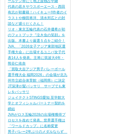
ールデン帯にて地上波独占中継
代表の若きサウスポーエース・西田
有志が初書籍！ハイキュー!!作者のイ
ラストや柳田将洋、清水邦広との対
談など盛りだくさん！
リオ・東京五輪代表の石井優希が初
のフォトブック『泣き虫の笑顔』を
出版。本書より厳選５点をご紹介！
JVA、「2026女子アジア東部地区選
手権大会」に出場するユニバ女子代
表14人を発表。主将に筑波大4年・
熊谷仁依奈
「買取大吉アジア男子バレーボール
選手権大会 福岡2026」の会場が北九
州市立総合体育館（福岡県）に決定
JT深津が髪バッサリ サーブでも東
レをバッサリ
ジェイテクトSTINGS愛知 至学館大
学とオフィシャルパートナー契約を
締結
JVAがロス五輪2028の出場権獲得プ
ロセスを改めて発表。世界選手権は
「ワールドカップ」に名称変更
男子バレー2年ぶりのメダルならず