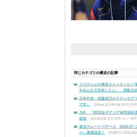
同じカテゴリの最近の記事
フジテレビの番組キャッチコピー”
をみんなで共有したい」 買取大吉
日本代表・佐藤淑乃がスキンケア
です」
[Others,全日本代表 女子] / 2026
JVA、「2026女子アジア東部地
依奈
[全日本代表 女子,大学バレー 女子] / 
東京グレートベアーズ 2026-2
ー』来場決定！
[SV男子] / 2026.08.