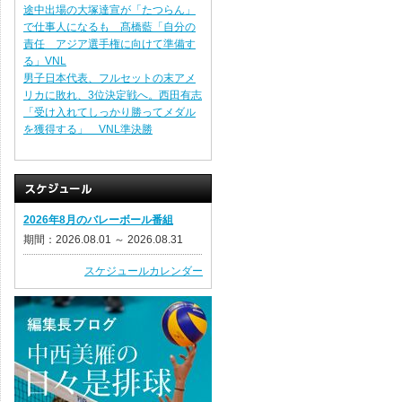
途中出場の大塚達宣が「たつらん」
で仕事人になるも 髙橋藍「自分の
責任 アジア選手権に向けて準備す
る」VNL
男子日本代表、フルセットの末アメ
リカに敗れ、3位決定戦へ。西田有志
「受け入れてしっかり勝ってメダル
を獲得する」 VNL準決勝
2026年8月のバレーボール番組
期間：2026.08.01 ～ 2026.08.31
スケジュールカレンダー