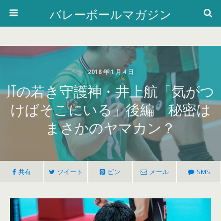
バレーボールマガジン
2018 年 1 月 4 日
JTの若き守護神・井上航「気がつ
けばそこにいる」後編 秘密は
まさかのヤマカン？
共有
ツイート
ピン
メール
SMS