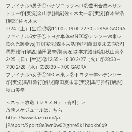
ファイナル6男子①パナソニックvsJT②豊田合成vsサン
トリー①[実況]金山泉[解説]佐々木太一②[実況]森本栄浩
[解説]佐々木太一
2/24（土）[生]①②③11:00～19:00 22:30～28:58 GAORA
ファイナル6女子①トヨタ車体vsNEC②デンソーvs東レ
③久光製薬vsJT①[実況]森本栄浩[解説]藤田夏未②[実況]
馬野雅行[解説]藤田夏未③[実況]森本栄浩[解説]秋山美幸
2/25（日）[生]①②12:55～18:30 2/27（火）①28:30～
7:00 2/28（水）②28:30～7:00 GAORA
ファイナル6女子①NECvs東レ②トヨタ車体vsデンソー
①[実況]馬野雅行[解説]藤田夏未②[実況]馬野雅行[解説]
秋山美幸
＜ネット放送（ＤＡＺＮ）（有料）＞
放映スケジュールはこちら
https://www.dazn.com/ja-
JP/sport/Sport:8e3wn0w02lghre5k1hdokb6q9