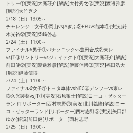
トリー①[実況]大庭荘介[解説]大竹秀之②[実況]渡邊雅彦
[解説]大竹秀之
2/18（日）13:05～
チャレンジⅠ女子①岡山vsJAぎふ②PFUvs熊本①[実況]鈴
木光裕②[実況]柴崎啓志
2/24（土）11:00～
ファイナル6男子①パナソニックvs豊田合成②東レ
vsJT③サントリーvsジェイテクト①[実況]大庭荘介[解説]
前田健②[実況]渡邊雅彦[解説]伊藤信博③[実況]福田浩大
[解説]伊藤信博
2/24（土）11:00～
ファイナル6女子①トヨタ車体vsNEC②デンソーvs東レ
③久光製薬vsJT①[実況]石原敬士[解説]ヨーコ・ゼッター
ランド[リポーター]西村志野②[実況]北川義隆[解説]ヨー
コ・ゼッターランド[リポーター]西村志野③[実況]矢田部
ゆか[解説]前田健[リポーター]西村志野
2/25（日）13:00～