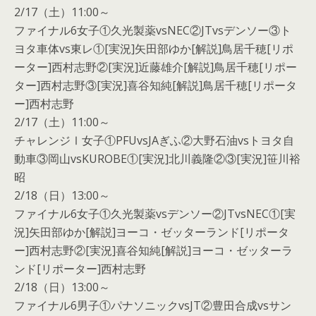
2/17（土）11:00～
ファイナル6女子①久光製薬vsNEC②JTvsデンソー③ト
ヨタ車体vs東レ①[実況]矢田部ゆか[解説]鳥居千穂[リポ
ーター]西村志野②[実況]近藤雄介[解説]鳥居千穂[リポー
ター]西村志野③[実況]喜谷知純[解説]鳥居千穂[リポータ
ー]西村志野
2/17（土）11:00～
チャレンジⅠ女子①PFUvsJAぎふ②大野石油vsトヨタ自
動車③岡山vsKUROBE①[実況]北川義隆②③[実況]笹川裕
昭
2/18（日）13:00～
ファイナル6女子①久光製薬vsデンソー②JTvsNEC①[実
況]矢田部ゆか[解説]ヨーコ・ゼッターランド[リポータ
ー]西村志野②[実況]喜谷知純[解説]ヨーコ・ゼッターラ
ンド[リポーター]西村志野
2/18（日）13:00～
ファイナル6男子①パナソニックvsJT②豊田合成vsサン