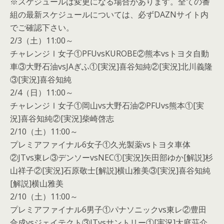
※スケジュールは変更になる場合があります。全ての番
組の最新スケジュールについては、必ずDAZNサイト内
でご確認下さい。
2/3（土）11:00～
チャレンジⅠ女子①PFUvsKUROBE②熊本vsトヨタ自動
車③大野石油vsJAぎふ①[実況]喜谷知純②[実況]北川義隆
③[実況]喜谷知純
2/4（日）11:00～
チャレンジⅠ女子①岡山vs大野石油②PFUvs熊本①[実
況]喜谷知純②[実況]柴崎啓志
2/10（土）11:00～
プレミアファイナル6女子①久光製薬vsトヨタ車体
②JTvs東レ③デンソーvsNEC①[実況]矢田部ゆか[解説]杉
山祥子②[実況]石原敬士[解説]横山雅美③[実況]喜谷知純
[解説]横山雅美
2/10（土）11:00～
プレミアファイナル6男子①パナソニックvs東レ②豊田
合成vsジェイテクト③JTvsサントリー①[実況]大庭荘介