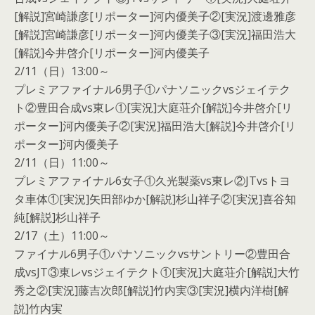
[解説]宮崎謙彦[リポーター]河内優美子②[実況]渡邊雅彦
[解説]宮崎謙彦[リポーター]河内優美子③[実況]福田浩大
[解説]今井啓介[リポーター]河内優美子
2/11（日）13:00～
プレミアファイナル6男子①パナソニックvsジェイテク
ト②豊田合成vs東レ①[実況]大庭荘介[解説]今井啓介[リ
ポーター]河内優美子②[実況]福田浩大[解説]今井啓介[リ
ポーター]河内優美子
2/11（日）11:00～
プレミアファイナル6女子①久光製薬vs東レ②JTvsトヨ
タ車体①[実況]矢田部ゆか[解説]杉山祥子②[実況]喜谷知
純[解説]杉山祥子
2/17（土）11:00～
ファイナル6男子①パナソニックvsサントリー②豊田合
成vsJT③東レvsジェイテクト①[実況]大庭荘介[解説]大竹
秀之②[実況]藤吉次郎[解説]竹内実③[実況]横内洋樹[解
説]竹内実