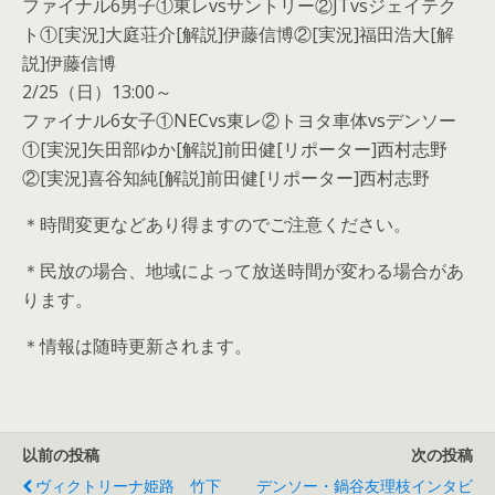
ファイナル6男子①東レvsサントリー②JTvsジェイテク
ト①[実況]大庭荘介[解説]伊藤信博②[実況]福田浩大[解
説]伊藤信博
2/25（日）13:00～
ファイナル6女子①NECvs東レ②トヨタ車体vsデンソー
①[実況]矢田部ゆか[解説]前田健[リポーター]西村志野
②[実況]喜谷知純[解説]前田健[リポーター]西村志野
＊時間変更などあり得ますのでご注意ください。
＊民放の場合、地域によって放送時間が変わる場合があ
ります。
＊情報は随時更新されます。
以前の投稿
次の投稿
ヴィクトリーナ姫路 竹下
デンソー・鍋谷友理枝インタビ