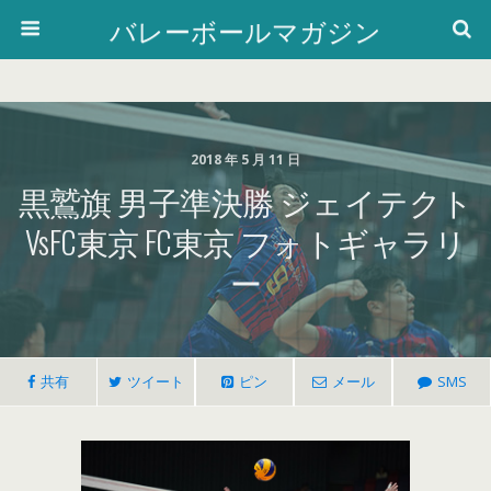
バレーボールマガジン
2018 年 5 月 11 日
黒鷲旗 男子準決勝 ジェイテクト
VsFC東京 FC東京 フォトギャラリ
ー
共有
ツイート
ピン
メール
SMS