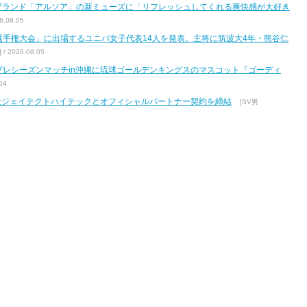
ブランド「アルソア」の新ミューズに「リフレッシュしてくれる爽快感が大好き
.08.05
区選手権大会」に出場するユニバ女子代表14人を発表。主将に筑波大4年・熊谷仁
2026.08.05
7 プレシーズンマッチin沖縄に琉球ゴールデンキングスのマスコット『ゴーディ
04
式会社ジェイテクトハイテックとオフィシャルパートナー契約を締結
[SV男