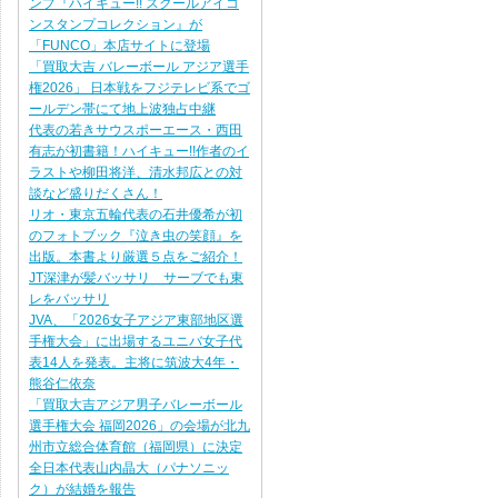
ンプ『ハイキュー!! スクールアイコ
ンスタンプコレクション』が
「FUNCO」本店サイトに登場
「買取大吉 バレーボール アジア選手
権2026」 日本戦をフジテレビ系でゴ
ールデン帯にて地上波独占中継
代表の若きサウスポーエース・西田
有志が初書籍！ハイキュー!!作者のイ
ラストや柳田将洋、清水邦広との対
談など盛りだくさん！
リオ・東京五輪代表の石井優希が初
のフォトブック『泣き虫の笑顔』を
出版。本書より厳選５点をご紹介！
JT深津が髪バッサリ サーブでも東
レをバッサリ
JVA、「2026女子アジア東部地区選
手権大会」に出場するユニバ女子代
表14人を発表。主将に筑波大4年・
熊谷仁依奈
「買取大吉アジア男子バレーボール
選手権大会 福岡2026」の会場が北九
州市立総合体育館（福岡県）に決定
全日本代表山内晶大（パナソニッ
ク）が結婚を報告