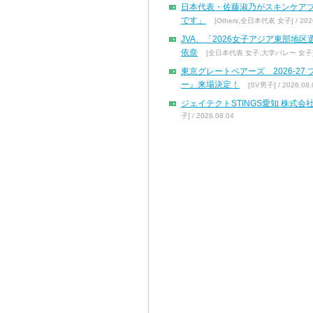
日本代表・佐藤淑乃がスキンケア
です」
[Others,全日本代表 女子] / 2026
JVA、「2026女子アジア東部地
依奈
[全日本代表 女子,大学バレー 女子] / 
東京グレートベアーズ 2026-2
ー』来場決定！
[SV男子] / 2026.08.
ジェイテクトSTINGS愛知 株
子] / 2026.08.04