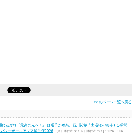
>> のページ一覧へ戻る
駆けあがれ「最高の先へ！」”は選手が考案。石川祐希「出場権を獲得する瞬間
バレーボールアジア選手権2026
[全日本代表 女子,全日本代表 男子] / 2026.08.06