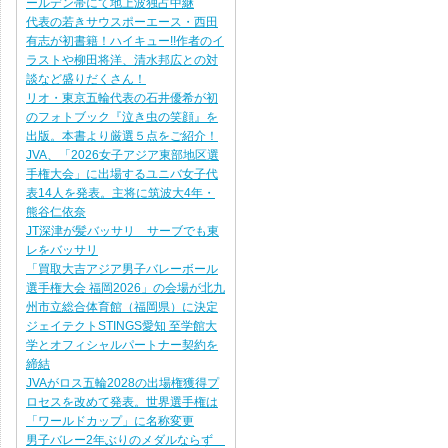
ールデン帯にて地上波独占中継
代表の若きサウスポーエース・西田
有志が初書籍！ハイキュー!!作者のイ
ラストや柳田将洋、清水邦広との対
談など盛りだくさん！
リオ・東京五輪代表の石井優希が初
のフォトブック『泣き虫の笑顔』を
出版。本書より厳選５点をご紹介！
JVA、「2026女子アジア東部地区選
手権大会」に出場するユニバ女子代
表14人を発表。主将に筑波大4年・
熊谷仁依奈
JT深津が髪バッサリ サーブでも東
レをバッサリ
「買取大吉アジア男子バレーボール
選手権大会 福岡2026」の会場が北九
州市立総合体育館（福岡県）に決定
ジェイテクトSTINGS愛知 至学館大
学とオフィシャルパートナー契約を
締結
JVAがロス五輪2028の出場権獲得プ
ロセスを改めて発表。世界選手権は
「ワールドカップ」に名称変更
男子バレー2年ぶりのメダルならず