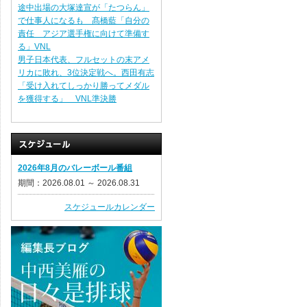
途中出場の大塚達宣が「たつらん」
で仕事人になるも 髙橋藍「自分の
責任 アジア選手権に向けて準備す
る」VNL
男子日本代表、フルセットの末アメ
リカに敗れ、3位決定戦へ。西田有志
「受け入れてしっかり勝ってメダル
を獲得する」 VNL準決勝
2026年8月のバレーボール番組
期間：2026.08.01 ～ 2026.08.31
スケジュールカレンダー