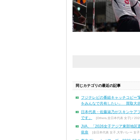
同じカテゴリの最近の記事
フジテレビの番組キャッチコピー”
をみんなで共有したい」 買取大吉
日本代表・佐藤淑乃がスキンケア
です」
[Others,全日本代表 女子] / 2026
JVA、「2026女子アジア東部地
依奈
[全日本代表 女子,大学バレー 女子] / 