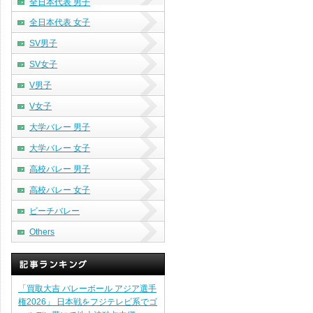
全日本代表 男子
全日本代表 女子
SV男子
SV女子
V男子
V女子
大学バレー 男子
大学バレー 女子
高校バレー 男子
高校バレー 女子
ビーチバレー
Others
「買取大吉 バレーボール アジア選手
権2026」 日本戦をフジテレビ系でゴ