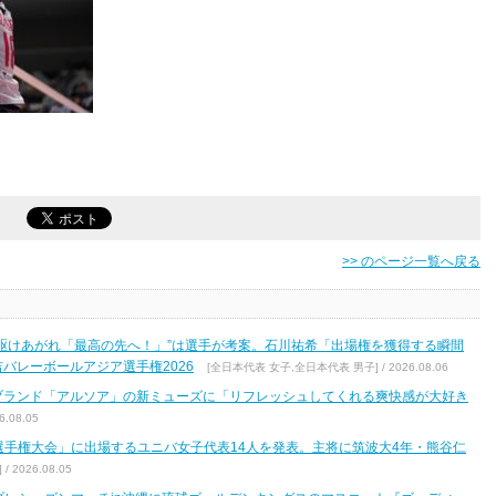
>> のページ一覧へ戻る
駆けあがれ「最高の先へ！」”は選手が考案。石川祐希「出場権を獲得する瞬間
バレーボールアジア選手権2026
[全日本代表 女子,全日本代表 男子] / 2026.08.06
ブランド「アルソア」の新ミューズに「リフレッシュしてくれる爽快感が大好き
.08.05
区選手権大会」に出場するユニバ女子代表14人を発表。主将に筑波大4年・熊谷仁
2026.08.05