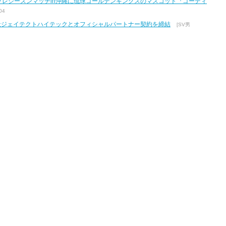
7 プレシーズンマッチin沖縄に琉球ゴールデンキングスのマスコット『ゴーディ
04
式会社ジェイテクトハイテックとオフィシャルパートナー契約を締結
[SV男