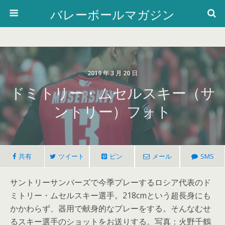
バレーボールマガジン
2019 年 3 月 20 日
ドミトリー・ムセルスキー（サ
ントリー）フォト
共有
ツイート
ピン
メール
SMS
サントリーサンバーズで今季プレーするロシア代表のド
ミトリー・ムセルスキー選手。218cmという超長身にも
かかわらず、器用で献身的なプレーをする。そんなむせ
るスキー選手のショットをお送りする。写真：火野千鶴