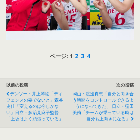
ページ:
1
2
3
4
以前の投稿
次の投稿
デンソー・井上琴絵「ディ
岡山・渡邊真恵「自分と向き合
フェンスの要でないと」森谷
う時間をコントロールできるよ
史佳「変えるのは今しかな
うになってきた」 日立・窪田
い」日立・多治見麻子監督
美侑「チームが乗っている時は
「上坂はよく頑張っている」
自分も上向きになる」