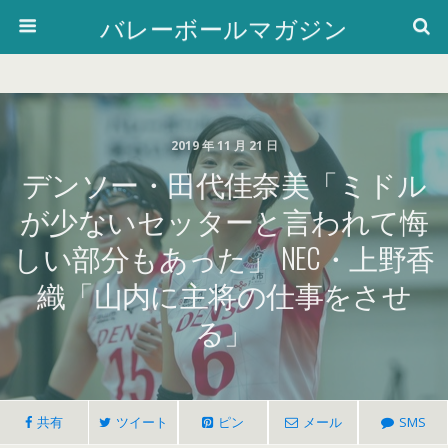
バレーボールマガジン
2019 年 11 月 21 日
デンソー・田代佳奈美「ミドル
が少ないセッターと言われて悔
しい部分もあった」 NEC・上野香
織「山内に主将の仕事をさせ
る」
共有
ツイート
ピン
メール
SMS