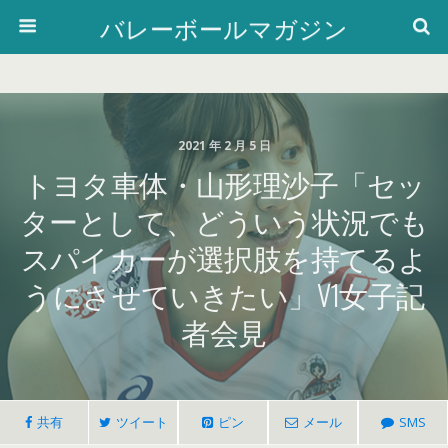
バレーボールマガジン
2021 年 2 月 5 日
トヨタ車体・山形理沙子「セッ
ターとして、どういう状況でも
スパイカーが選択肢を持てるよ
うにさせていきたい」V1女子記
者会見
共有
ツイート
ピン
メール
SMS