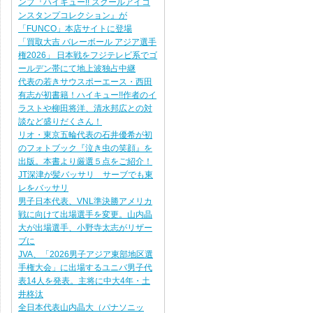
ンプ『ハイキュー!! スクールアイコ
ンスタンプコレクション』が
「FUNCO」本店サイトに登場
「買取大吉 バレーボール アジア選手
権2026」 日本戦をフジテレビ系でゴ
ールデン帯にて地上波独占中継
代表の若きサウスポーエース・西田
有志が初書籍！ハイキュー!!作者のイ
ラストや柳田将洋、清水邦広との対
談など盛りだくさん！
リオ・東京五輪代表の石井優希が初
のフォトブック『泣き虫の笑顔』を
出版。本書より厳選５点をご紹介！
JT深津が髪バッサリ サーブでも東
レをバッサリ
男子日本代表、VNL準決勝アメリカ
戦に向けて出場選手を変更。山内晶
大が出場選手、小野寺太志がリザー
ブに
JVA、「2026男子アジア東部地区選
手権大会」に出場するユニバ男子代
表14人を発表。主将に中大4年・土
井柊汰
全日本代表山内晶大（パナソニッ