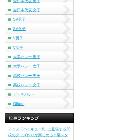
全日本代表 男子
全日本代表 女子
SV男子
SV女子
V男子
V女子
大学バレー 男子
大学バレー 女子
高校バレー 男子
高校バレー 女子
ビーチバレー
Others
アニメ「ハイキュー!!」に登場する20
校のグッズ作りが楽しめる木製スタ