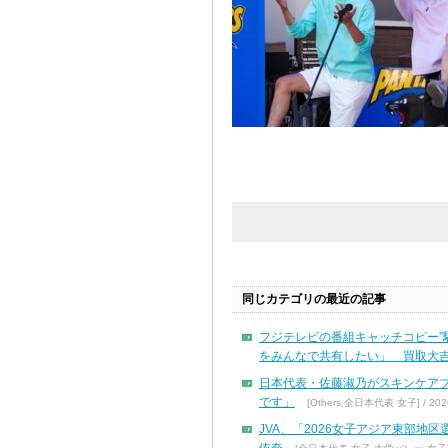
同じカテゴリの最近の記事
フジテレビの番組キャッチコピー”
をみんなで共有したい」 買取大吉
日本代表・佐藤淑乃がスキンケア
です」
[Others,全日本代表 女子] / 2026
JVA、「2026女子アジア東部地