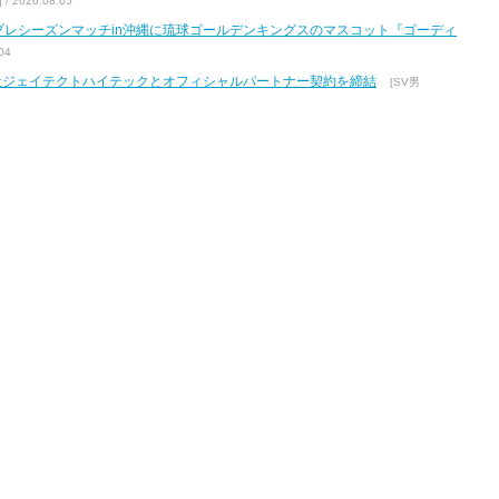
2026.08.05
7 プレシーズンマッチin沖縄に琉球ゴールデンキングスのマスコット『ゴーディ
04
式会社ジェイテクトハイテックとオフィシャルパートナー契約を締結
[SV男