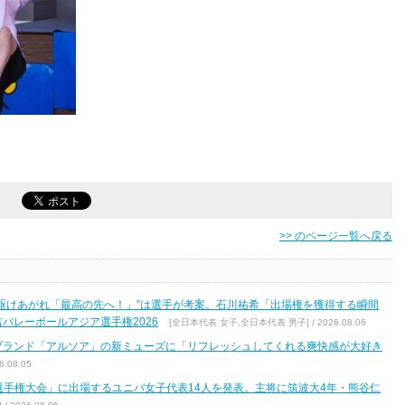
>> のページ一覧へ戻る
駆けあがれ「最高の先へ！」”は選手が考案。石川祐希「出場権を獲得する瞬間
バレーボールアジア選手権2026
[全日本代表 女子,全日本代表 男子] / 2026.08.06
ブランド「アルソア」の新ミューズに「リフレッシュしてくれる爽快感が大好き
.08.05
区選手権大会」に出場するユニバ女子代表14人を発表。主将に筑波大4年・熊谷仁