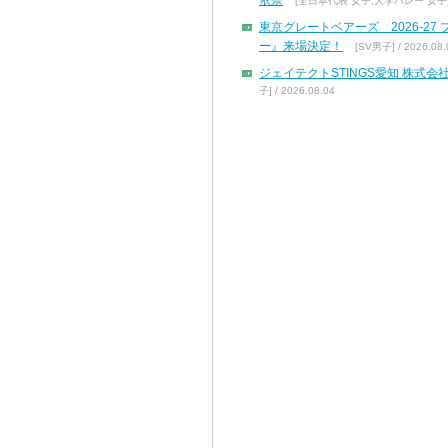
依奈
[全日本代表 女子,大学バレー 女子] / 
東京グレートベアーズ 2026-2
ー』来場決定！
[SV男子] / 2026.08.
ジェイテクトSTINGS愛知 株
子] / 2026.08.04