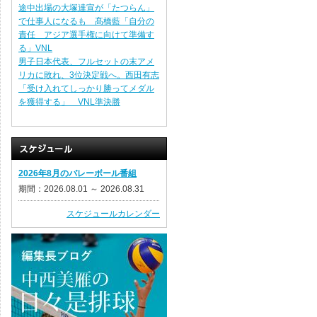
途中出場の大塚達宣が「たつらん」
で仕事人になるも 髙橋藍「自分の
責任 アジア選手権に向けて準備す
る」VNL
男子日本代表、フルセットの末アメ
リカに敗れ、3位決定戦へ。西田有志
「受け入れてしっかり勝ってメダル
を獲得する」 VNL準決勝
2026年8月のバレーボール番組
期間：2026.08.01 ～ 2026.08.31
スケジュールカレンダー