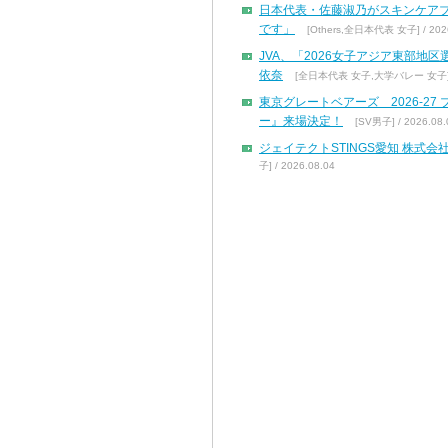
日本代表・佐藤淑乃がスキンケア
です」
[Others,全日本代表 女子] / 2026
JVA、「2026女子アジア東部地
依奈
[全日本代表 女子,大学バレー 女子] / 
東京グレートベアーズ 2026-2
ー』来場決定！
[SV男子] / 2026.08.
ジェイテクトSTINGS愛知 株
子] / 2026.08.04