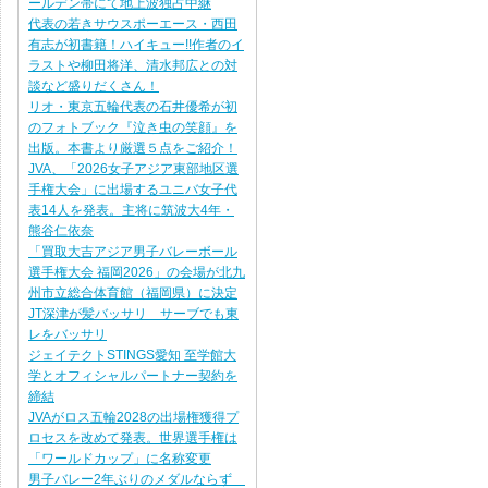
ールデン帯にて地上波独占中継
代表の若きサウスポーエース・西田
有志が初書籍！ハイキュー!!作者のイ
ラストや柳田将洋、清水邦広との対
談など盛りだくさん！
リオ・東京五輪代表の石井優希が初
のフォトブック『泣き虫の笑顔』を
出版。本書より厳選５点をご紹介！
JVA、「2026女子アジア東部地区選
手権大会」に出場するユニバ女子代
表14人を発表。主将に筑波大4年・
熊谷仁依奈
「買取大吉アジア男子バレーボール
選手権大会 福岡2026」の会場が北九
州市立総合体育館（福岡県）に決定
JT深津が髪バッサリ サーブでも東
レをバッサリ
ジェイテクトSTINGS愛知 至学館大
学とオフィシャルパートナー契約を
締結
JVAがロス五輪2028の出場権獲得プ
ロセスを改めて発表。世界選手権は
「ワールドカップ」に名称変更
男子バレー2年ぶりのメダルならず