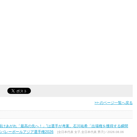
>> のページ一覧へ戻る
駆けあがれ「最高の先へ！」”は選手が考案。石川祐希「出場権を獲得する瞬間
バレーボールアジア選手権2026
[全日本代表 女子,全日本代表 男子] / 2026.08.06