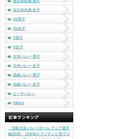
全日本代表 男子
全日本代表 女子
SV男子
SV女子
V男子
V女子
大学バレー 男子
大学バレー 女子
高校バレー 男子
高校バレー 女子
ビーチバレー
Others
「買取大吉 バレーボール アジア選手
権2026」 日本戦をフジテレビ系でゴ