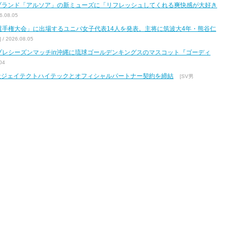
ブランド「アルソア」の新ミューズに「リフレッシュしてくれる爽快感が大好き
.08.05
区選手権大会」に出場するユニバ女子代表14人を発表。主将に筑波大4年・熊谷仁
2026.08.05
7 プレシーズンマッチin沖縄に琉球ゴールデンキングスのマスコット『ゴーディ
04
式会社ジェイテクトハイテックとオフィシャルパートナー契約を締結
[SV男