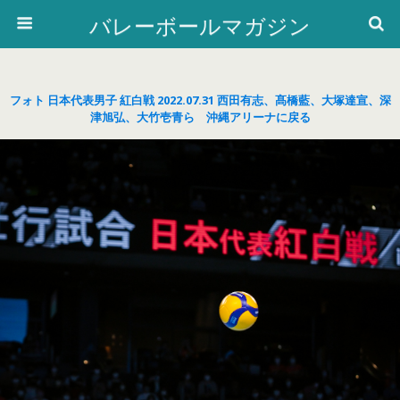
バレーボールマガジン
フォト 日本代表男子 紅白戦 2022.07.31 西田有志、髙橋藍、大塚達宣、深
津旭弘、大竹壱青ら 沖縄アリーナに戻る