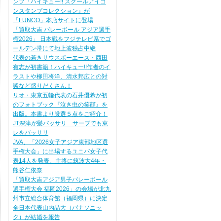
ンプ『ハイキュー!! スクールアイコ
ンスタンプコレクション』が
「FUNCO」本店サイトに登場
「買取大吉 バレーボール アジア選手
権2026」 日本戦をフジテレビ系でゴ
ールデン帯にて地上波独占中継
代表の若きサウスポーエース・西田
有志が初書籍！ハイキュー!!作者のイ
ラストや柳田将洋、清水邦広との対
談など盛りだくさん！
リオ・東京五輪代表の石井優希が初
のフォトブック『泣き虫の笑顔』を
出版。本書より厳選５点をご紹介！
JT深津が髪バッサリ サーブでも東
レをバッサリ
JVA、「2026女子アジア東部地区選
手権大会」に出場するユニバ女子代
表14人を発表。主将に筑波大4年・
熊谷仁依奈
「買取大吉アジア男子バレーボール
選手権大会 福岡2026」の会場が北九
州市立総合体育館（福岡県）に決定
全日本代表山内晶大（パナソニッ
ク）が結婚を報告