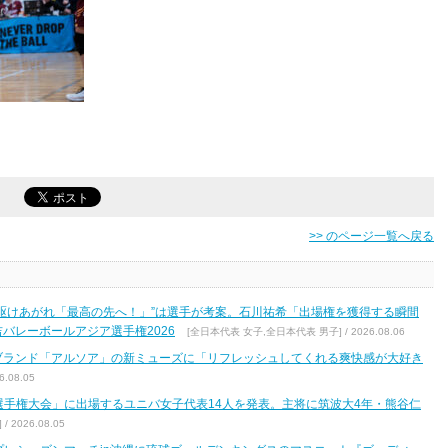
>> のページ一覧へ戻る
駆けあがれ「最高の先へ！」”は選手が考案。石川祐希「出場権を獲得する瞬間
バレーボールアジア選手権2026
[全日本代表 女子,全日本代表 男子] / 2026.08.06
ブランド「アルソア」の新ミューズに「リフレッシュしてくれる爽快感が大好き
.08.05
区選手権大会」に出場するユニバ女子代表14人を発表。主将に筑波大4年・熊谷仁
2026.08.05