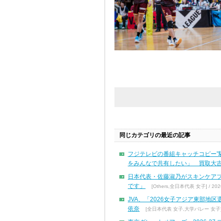
同じカテゴリの最近の記事
フジテレビの番組キャッチコピー”
をみんなで共有したい」 買取大吉
日本代表・佐藤淑乃がスキンケア
です」
[Others,全日本代表 女子] / 2026
JVA、「2026女子アジア東部地
依奈
[全日本代表 女子,大学バレー 女子] / 