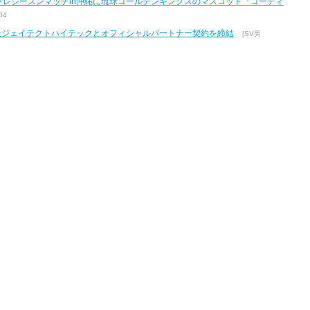
7 プレシーズンマッチin沖縄に琉球ゴールデンキングスのマスコット『ゴーディ
04
式会社ジェイテクトハイテックとオフィシャルパートナー契約を締結
[SV男