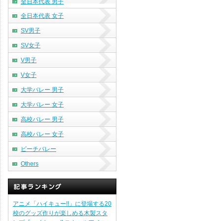
全日本代表 男子
全日本代表 女子
SV男子
SV女子
V男子
V女子
大学バレー 男子
大学バレー 女子
高校バレー 男子
高校バレー 女子
ビーチバレー
Others
アニメ「ハイキュー!!」に登場する20
校のグッズ作りが楽しめる木製スタ