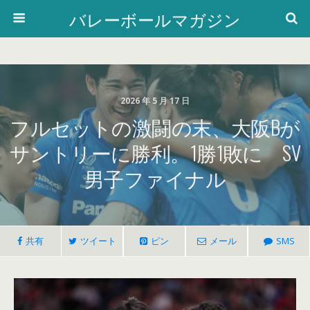
バレーボールマガジン
2026 年 5 月 17 日
フルセットの激闘の末、大阪Bが
サントリーに勝利。1勝1敗に SV
男子ファイナル
共有
ツイート
ピン
メール
SMS