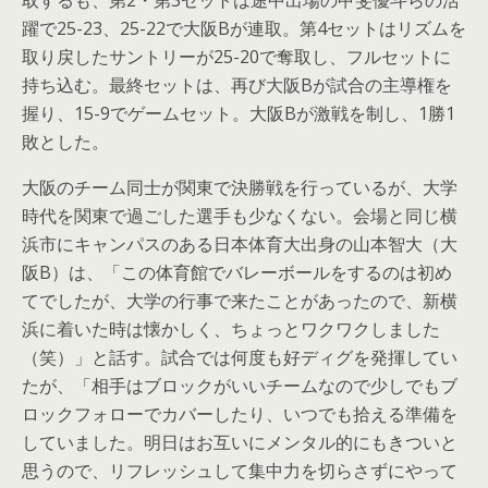
取するも、第2・第3セットは途中出場の甲斐優斗らの活
躍で25-23、25-22で大阪Bが連取。第4セットはリズムを
取り戻したサントリーが25-20で奪取し、フルセットに
持ち込む。最終セットは、再び大阪Bが試合の主導権を
握り、15-9でゲームセット。大阪Bが激戦を制し、1勝1
敗とした。
大阪のチーム同士が関東で決勝戦を行っているが、大学
時代を関東で過ごした選手も少なくない。会場と同じ横
浜市にキャンパスのある日本体育大出身の山本智大（大
阪B）は、「この体育館でバレーボールをするのは初め
てでしたが、大学の行事で来たことがあったので、新横
浜に着いた時は懐かしく、ちょっとワクワクしました
（笑）」と話す。試合では何度も好ディグを発揮してい
たが、「相手はブロックがいいチームなので少しでもブ
ロックフォローでカバーしたり、いつでも拾える準備を
していました。明日はお互いにメンタル的にもきついと
思うので、リフレッシュして集中力を切らさずにやって