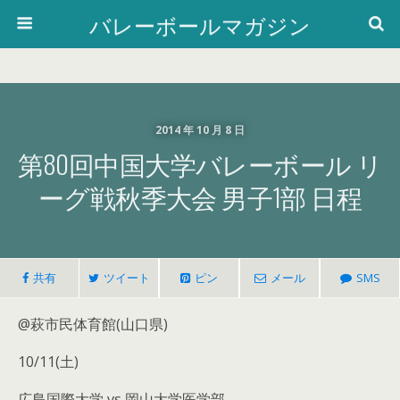
バレーボールマガジン
2014 年 10 月 8 日
第80回中国大学バレーボール リ
ーグ戦秋季大会 男子1部 日程
共有
ツイート
ピン
メール
SMS
@萩市民体育館(山口県)
10/11(土)
広島国際大学 vs 岡山大学医学部