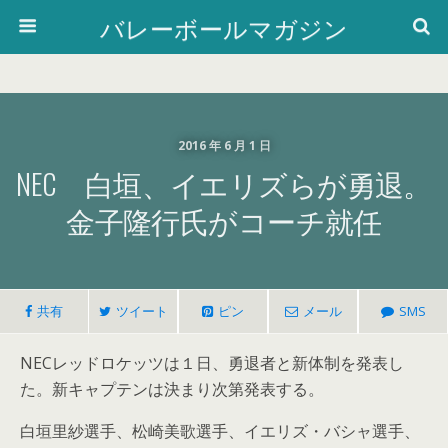
バレーボールマガジン
2016 年 6 月 1 日
NEC 白垣、イエリズらが勇退。
金子隆行氏がコーチ就任
共有
ツイート
ピン
メール
SMS
NECレッドロケッツは１日、勇退者と新体制を発表し
た。新キャプテンは決まり次第発表する。
白垣里紗選手、松崎美歌選手、イエリズ・バシャ選手、