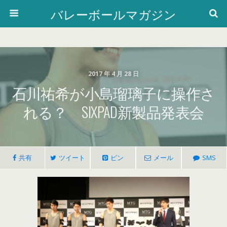
バレーボールマガジン
2017 年 4 月 28 日
石川祐希が小島瑠璃子に操作さ
れる？ SIXPAD新製品発表会
共有
ツイート
ピン
メール
SMS