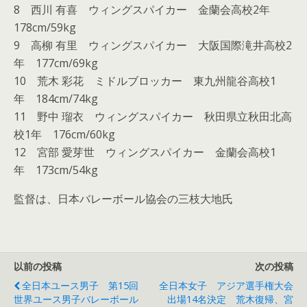
8 西川 有喜 ウィングスパイカー 金蘭会高校2年
178cm/59kg
9 高柳 有里 ウィングスパイカー 大阪国際滝井高校2
年 177cm/69kg
10 荒木 彩花 ミドルブロッカー 東九州龍谷高校1
年 184cm/74kg
11 野中 瑠衣 ウィングスパイカー 秋田県立秋田北高
校1年 176cm/60kg
12 宮部 愛芽世 ウィングスパイカー 金蘭会高校1
年 173cm/54kg
監督は、日本バレーボール協会の三枝大地氏
以前の投稿
次の投稿
全日本ユース男子 第15回
全日本女子 アジア選手権大会
世界ユース男子バレーボール
出場14名決定 荒木復帰、宮