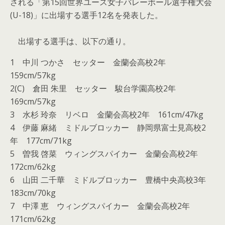
される「第15回世界ユース女子バレーボール選手権大会
(U-18)」に出場する選手12名を発表した。
出場する選手は、以下の通り。
1 中川 つかさ セッター 金蘭会高校2年
159cm/57kg
2(C) 倉田 朱里 セッター 駿台学園高校2年
169cm/57kg
3 水杉 玲奈 リベロ 金蘭会高校2年 161cm/47kg
4 伊藤 麻緒 ミドルブロッカー 静岡県富士見高校2
年 177cm/71kg
5 曽我 啓菜 ウィングスパイカー 金蘭会高校2年
172cm/62kg
6 山田 二千華 ミドルブロッカー 豊橋中央高校3年
183cm/70kg
7 中澤 恵 ウィングスパイカー 金蘭会高校2年
171cm/62kg