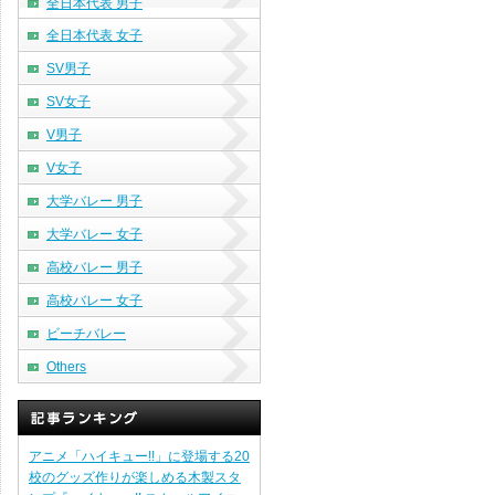
全日本代表 男子
全日本代表 女子
SV男子
SV女子
V男子
V女子
大学バレー 男子
大学バレー 女子
高校バレー 男子
高校バレー 女子
ビーチバレー
Others
アニメ「ハイキュー!!」に登場する20
校のグッズ作りが楽しめる木製スタ