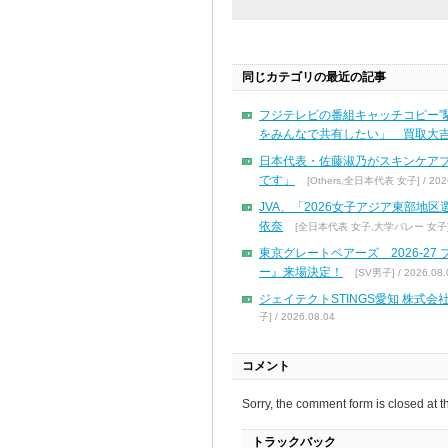
同じカテゴリの最近の記事
フジテレビの番組キャッチコピー”
をみんなで共有したい」 買取大吉
日本代表・佐藤淑乃がスキンケア
です」
[Others,全日本代表 女子] / 2026
JVA、「2026女子アジア東部地
依奈
[全日本代表 女子,大学バレー 女子] / 
東京グレートベアーズ 2026-2
ー』来場決定！
[SV男子] / 2026.08.
ジェイテクトSTINGS愛知 株
子] / 2026.08.04
コメント
Sorry, the comment form is closed at th
トラックバック