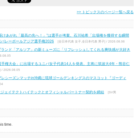
>> トピックスのページ一覧へ戻る
駆けあがれ「最高の先へ！」”は選手が考案。石川祐希「出場権を獲得する瞬間
バレーボールアジア選手権2026
[全日本代表 女子,全日本代表 男子] / 2026.08.06
ブランド「アルソア」の新ミューズに「リフレッシュしてくれる爽快感が大好き
.08.05
区選手権大会」に出場するユニバ女子代表14人を発表。主将に筑波大4年・熊谷仁
2026.08.05
7 プレシーズンマッチin沖縄に琉球ゴールデンキングスのマスコット『ゴーディ
04
式会社ジェイテクトハイテックとオフィシャルパートナー契約を締結
[SV男
is time.