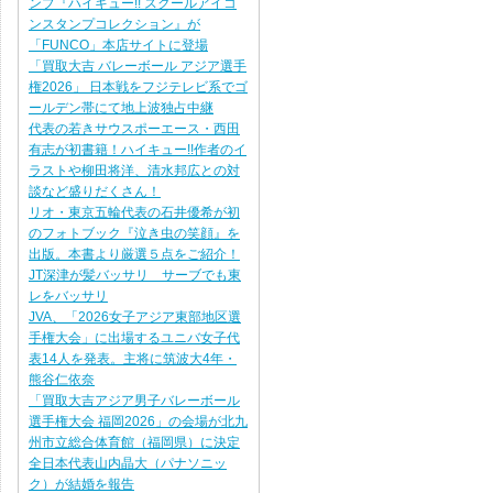
ンプ『ハイキュー!! スクールアイコ
ンスタンプコレクション』が
「FUNCO」本店サイトに登場
「買取大吉 バレーボール アジア選手
権2026」 日本戦をフジテレビ系でゴ
ールデン帯にて地上波独占中継
代表の若きサウスポーエース・西田
有志が初書籍！ハイキュー!!作者のイ
ラストや柳田将洋、清水邦広との対
談など盛りだくさん！
リオ・東京五輪代表の石井優希が初
のフォトブック『泣き虫の笑顔』を
出版。本書より厳選５点をご紹介！
JT深津が髪バッサリ サーブでも東
レをバッサリ
JVA、「2026女子アジア東部地区選
手権大会」に出場するユニバ女子代
表14人を発表。主将に筑波大4年・
熊谷仁依奈
「買取大吉アジア男子バレーボール
選手権大会 福岡2026」の会場が北九
州市立総合体育館（福岡県）に決定
全日本代表山内晶大（パナソニッ
ク）が結婚を報告