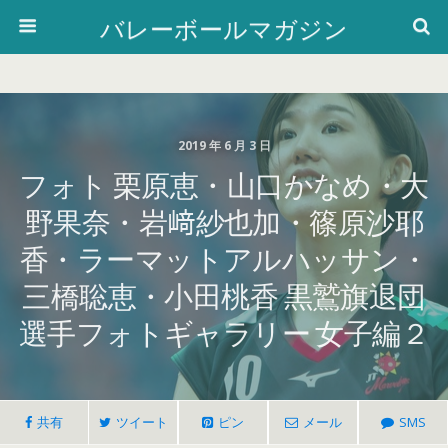
バレーボールマガジン
2019 年 6 月 3 日
フォト 栗原恵・山口かなめ・大
野果奈・岩﨑紗也加・篠原沙耶
香・ラーマットアルハッサン・
三橋聡恵・小田桃香 黒鷲旗退団
選手フォトギャラリー 女子編２
共有
ツイート
ピン
メール
SMS