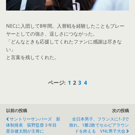
NECに入団して8年間。入替戦を経験したこともプレー
ヤーとしての強さ、逞しさにつながった。
「どんなときも応援してくれたファンに感謝は尽きな
い」
と言葉を残してくれた。
ページ:
1
2
3
4
以前の投稿
次の投稿
サントリーサンバーズ 新
全日本男子、フランスに1-3で
体制発表 荻野監督３年目
敗れ、1勝2敗でセルビアラウン
星谷健太朗が主将に
ドを終える VNL男子大会