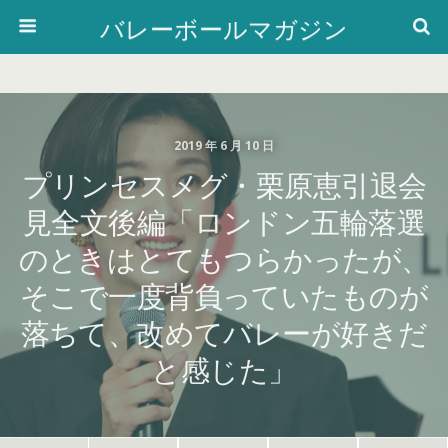
バレーボールマガジン
2019 年 6 月 10 日
プリンセスメグ・栗原恵引退会
見全文後編「ロンドン五輪落選
のときはとてもつらかったが、
そこで一度背負っていたものが
落ちて、改めてバレーが好きだ
と感じた」