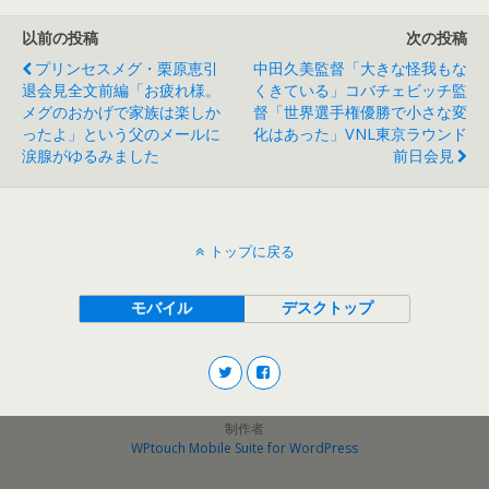
以前の投稿
次の投稿
プリンセスメグ・栗原恵引
中田久美監督「大きな怪我もな
退会見全文前編「お疲れ様。
くきている」コバチェビッチ監
メグのおかげで家族は楽しか
督「世界選手権優勝で小さな変
ったよ」という父のメールに
化はあった」VNL東京ラウンド
涙腺がゆるみました
前日会見
トップに戻る
モバイル
デスクトップ
制作者
WPtouch Mobile Suite for WordPress