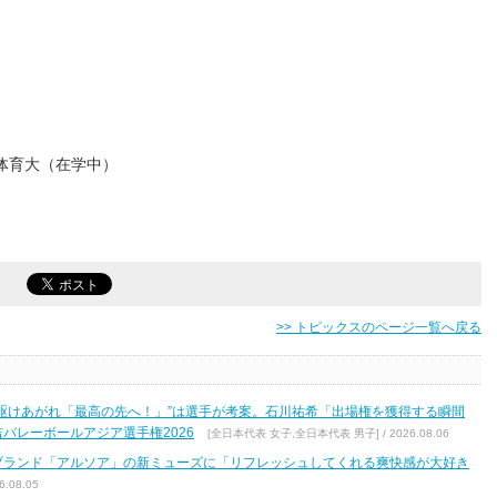
体育大（在学中）
>> トピックスのページ一覧へ戻る
駆けあがれ「最高の先へ！」”は選手が考案。石川祐希「出場権を獲得する瞬間
バレーボールアジア選手権2026
[全日本代表 女子,全日本代表 男子] / 2026.08.06
ブランド「アルソア」の新ミューズに「リフレッシュしてくれる爽快感が大好き
.08.05