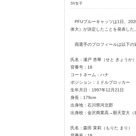
SV女子
PFUブルーキャッツは1日、20
体大）が決定したことを発表した
両選手のプロフィールは以下の
氏名：瀬戸 杏華（せと きょうか
背番号：18
コートネーム：ハナ
ポジション：ミドルブロッカー
生年月日：1997年12月21日
身長：179cm
出身地：石川県河北郡
出身校：金沢商業高→順天堂大（
氏名：森田 茉莉（もりた まり）
背番号：18