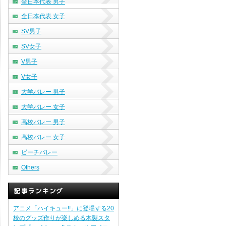
全日本代表 男子
全日本代表 女子
SV男子
SV女子
V男子
V女子
大学バレー 男子
大学バレー 女子
高校バレー 男子
高校バレー 女子
ビーチバレー
Others
アニメ「ハイキュー!!」に登場する20
校のグッズ作りが楽しめる木製スタ