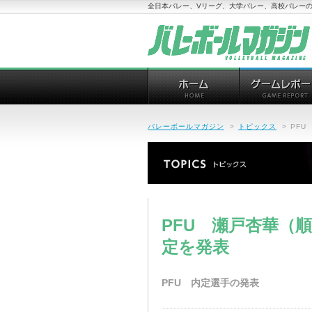
全日本バレー、Vリーグ、大学バレー、高校バレーの
バレーボールマガジン
>
トピックス
>
PF
PFU 瀬戸杏華（
定を発表
PFU 内定選手の発表