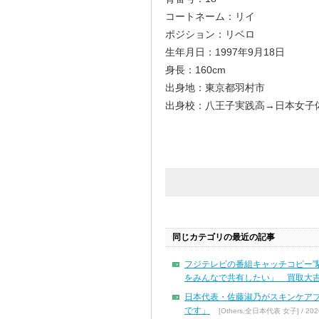
コートネーム：リイ
ポジション：リベロ
生年月日：1997年9月18日
身長：160cm
出身地：東京都羽村市
出身校：八王子実践高→日本女子
同じカテゴリの最近の記事
フジテレビの番組キャッチコピー”
をみんなで共有したい」 買取大吉
日本代表・佐藤淑乃がスキンケア
です」
[Others,全日本代表 女子] / 2026