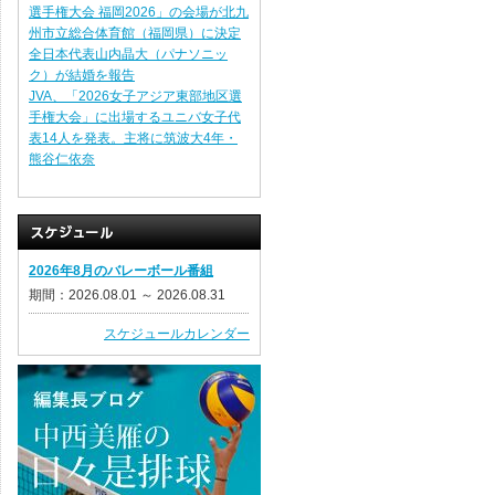
選手権大会 福岡2026」の会場が北九
州市立総合体育館（福岡県）に決定
全日本代表山内晶大（パナソニッ
ク）が結婚を報告
JVA、「2026女子アジア東部地区選
手権大会」に出場するユニバ女子代
表14人を発表。主将に筑波大4年・
熊谷仁依奈
2026年8月のバレーボール番組
期間：2026.08.01 ～ 2026.08.31
スケジュールカレンダー