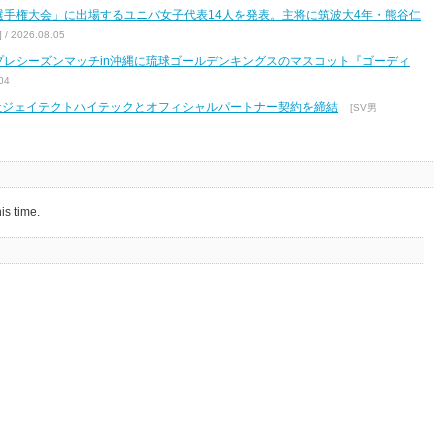
区選手権大会」に出場するユニバ女子代表14人を発表。主将に筑波大4年・熊谷仁
2026.08.05
7 プレシーズンマッチin沖縄に琉球ゴールデンキングスのマスコット『ゴーディ
04
式会社ジェイテクトハイテックとオフィシャルパートナー契約を締結
[SV男
is time.