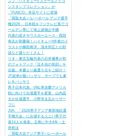
ンプ『ハイキュー!! スクールアイコ
ンスタンプコレクション』が
「FUNCO」本店サイトに登場
「買取大吉 バレーボール アジア選手
権2026」 日本戦をフジテレビ系でゴ
ールデン帯にて地上波独占中継
代表の若きサウスポーエース・西田
有志が初書籍！ハイキュー!!作者のイ
ラストや柳田将洋、清水邦広との対
談など盛りだくさん！
リオ・東京五輪代表の石井優希が初
のフォトブック『泣き虫の笑顔』を
出版。本書より厳選５点をご紹介！
JT深津が髪バッサリ サーブでも東
レをバッサリ
男子日本代表、VNL準決勝アメリカ
戦に向けて出場選手を変更。山内晶
大が出場選手、小野寺太志がリザー
ブに
JVA、「2026男子アジア東部地区選
手権大会」に出場するユニバ男子代
表14人を発表。主将に中大4年・土
井柊汰
「買取大吉アジア男子バレーボール