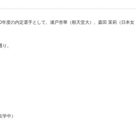
20年度の内定選手として、瀬戸杏華（順天堂大）、森田 茉莉（日本女
。
通り。
）
在学中）