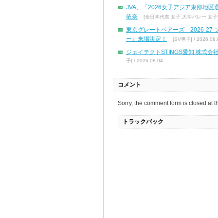
JVA、「2026女子アジア東部地
依奈
[全日本代表 女子,大学バレー 女子] / 
東京グレートベアーズ 2026-2
ー』来場決定！
[SV男子] / 2026.08.
ジェイテクトSTINGS愛知 株
子] / 2026.08.04
コメント
Sorry, the comment form is closed at th
トラックバック