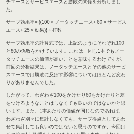
チエースとサービスエースと勝敗の関係を分析しまし
た。
サーブ効果率
ノータッチエース
サービス
= {(100 ×
+ 80 ×
エース
効果
打数
+ 25 ×
)} ÷
サーブ効果率の計算式では、上記のようにそれぞれ
100
と
の係数をかけています。これは、同じ
本でもノー
80
1
タッチエースの価値が高いことを意味するわけですが、
前回の分析結果は、ノータッチエースとその他のサービ
スエースでは勝敗に及ぼす影響についてはほとんど変わ
りがありませんでした。
したがって、わざわざ
をかけたり
をかけたりと差
100
80
をつけるようなことはしなくても良いのではないかと思
います。また、
本あたりの価値が同じなのであれば、
1
わざわざ別々に集計しなくても、サーブ得点としてあわ
せて集計しても良いのではないと思うのですが、今回は