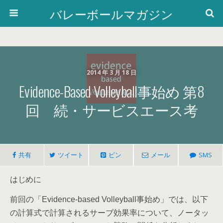
バレーボールマガジン
2014 年 3 月 18 日
Evidence-Based Volleyball事始め 第8
回 続・サービスエース考
共有
ツイート
ピン
メール
SMS
はじめに
前回の「
事始め」では、以下
Evidence-based Volleyball
の計算式で計算されるサーブ効果率について、ノータッ