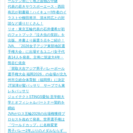
ールデン帯にて地上波独占中継
代表の若きサウスポーエース・西田
有志が初書籍！ハイキュー!!作者のイ
ラストや柳田将洋、清水邦広との対
談など盛りだくさん！
リオ・東京五輪代表の石井優希が初
のフォトブック『泣き虫の笑顔』を
出版。本書より厳選５点をご紹介！
JVA、「2026女子アジア東部地区選
手権大会」に出場するユニバ女子代
表14人を発表。主将に筑波大4年・
熊谷仁依奈
「買取大吉アジア男子バレーボール
選手権大会 福岡2026」の会場が北九
州市立総合体育館（福岡県）に決定
JT深津が髪バッサリ サーブでも東
レをバッサリ
ジェイテクトSTINGS愛知 至学館大
学とオフィシャルパートナー契約を
締結
JVAがロス五輪2028の出場権獲得プ
ロセスを改めて発表。世界選手権は
「ワールドカップ」に名称変更
男子バレー2年ぶりのメダルならず