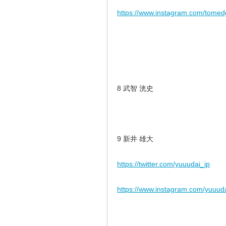
https://www.instagram.com/tomed
8 武智 洸史
9 新井 雄大
https://twitter.com/yuuudai_jp
https://www.instagram.com/yuuuda