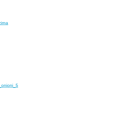
zima
_onioni_5