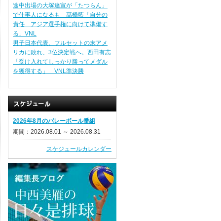
途中出場の大塚達宣が「たつらん」
で仕事人になるも 髙橋藍「自分の
責任 アジア選手権に向けて準備す
る」VNL
男子日本代表、フルセットの末アメ
リカに敗れ、3位決定戦へ。西田有志
「受け入れてしっかり勝ってメダル
を獲得する」 VNL準決勝
2026年8月のバレーボール番組
期間：2026.08.01 ～ 2026.08.31
スケジュールカレンダー