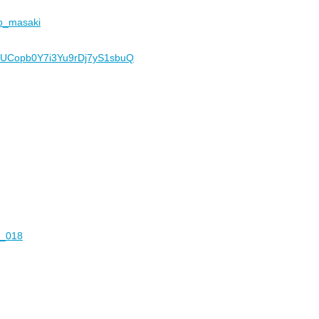
ko_masaki
el/UCopb0Y7i3Yu9rDj7yS1sbuQ
i_018