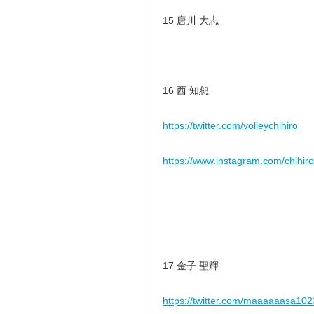
15 唐川 大志
16 西 知恕
https://twitter.com/volleychihiro
https://www.instagram.com/chihir
17 金子 聖輝
https://twitter.com/maaaaaasa102