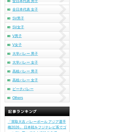
全日本代表 男子
全日本代表 女子
SV男子
SV女子
V男子
V女子
大学バレー 男子
大学バレー 女子
高校バレー 男子
高校バレー 女子
ビーチバレー
Others
「買取大吉 バレーボール アジア選手
権2026」 日本戦をフジテレビ系でゴ