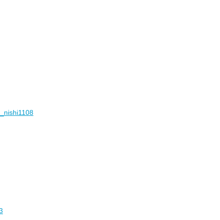
o_nishi1108
3