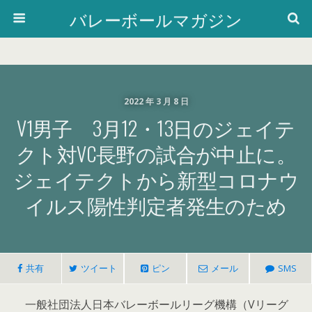
バレーボールマガジン
2022 年 3 月 8 日
V1男子 3月12・13日のジェイテ
クト対VC長野の試合が中止に。
ジェイテクトから新型コロナウ
イルス陽性判定者発生のため
共有
ツイート
ピン
メール
SMS
一般社団法人日本バレーボールリーグ機構（Vリーグ