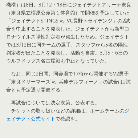
機構）は8日、3月12・13日にジェイテクトアリーナ奈良
（奈良県立橿原公苑第１体育館）で開催を予定していた
「ジェイテクトSTINGS vs. VC長野トライデンツ」の2試
合を中止することを発表した。ジェイテクトから新型コ
ロナウイルス陽性判定者が発生したため。ジェイテクト
では3月2日に同チームの選手、スタッフから5名の陽性
判定者が出たことを発表し、活動を自粛。3月5・6日の
ウルフドッグス名古屋戦も中止となっていた。
なお、同じ2日間、同会場で17時から開催するV2男子
「奈良ドリーマーズ vs. 兵庫デルフィーノ」の試合は2試
合とも予定通り開催する。
再試合については決定次第、公表する。
チケットの取り扱いなどの詳細は、ホームチームの
ジ
ェイテクト公式サイト
で確認を。