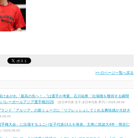
>> のページ一覧へ戻る
駆けあがれ「最高の先へ！」”は選手が考案。石川祐希「出場権を獲得する瞬間
バレーボールアジア選手権2026
[全日本代表 女子,全日本代表 男子] / 2026.08.06
ブランド「アルソア」の新ミューズに「リフレッシュしてくれる爽快感が大好き
.08.05
区選手権大会」に出場するユニバ女子代表14人を発表。主将に筑波大4年・熊谷仁
2026.08.05