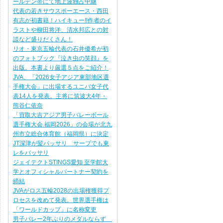
ールデン帯にて地上波独占中継
代表の若きサウスポーエース・西田
有志が初書籍！ハイキュー!!作者のイ
ラストや柳田将洋、清水邦広との対
談など盛りだくさん！
リオ・東京五輪代表の石井優希が初
のフォトブック『泣き虫の笑顔』を
出版。本書より厳選５点をご紹介！
JVA、「2026女子アジア東部地区選
手権大会」に出場するユニバ女子代
表14人を発表。主将に筑波大4年・
熊谷仁依奈
「買取大吉アジア男子バレーボール
選手権大会 福岡2026」の会場が北九
州市立総合体育館（福岡県）に決定
JT深津が髪バッサリ サーブでも東
レをバッサリ
ジェイテクトSTINGS愛知 至学館大
学とオフィシャルパートナー契約を
締結
JVAがロス五輪2028の出場権獲得プ
ロセスを改めて発表。世界選手権は
「ワールドカップ」に名称変更
男子バレー2年ぶりのメダルならず