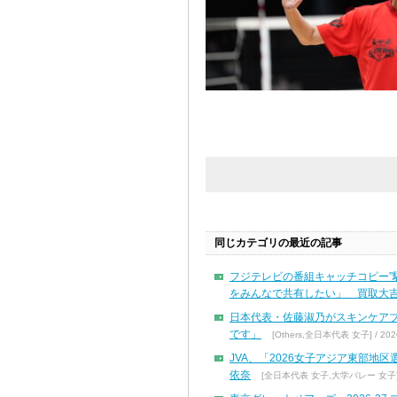
同じカテゴリの最近の記事
フジテレビの番組キャッチコピー”
をみんなで共有したい」 買取大吉
日本代表・佐藤淑乃がスキンケア
です」
[Others,全日本代表 女子] / 2026
JVA、「2026女子アジア東部地
依奈
[全日本代表 女子,大学バレー 女子] / 