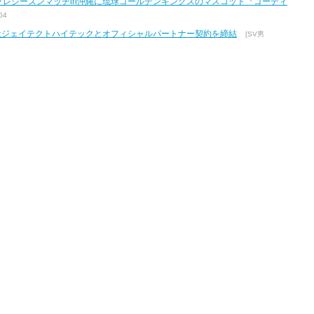
7 プレシーズンマッチin沖縄に琉球ゴールデンキングスのマスコット『ゴーディ
04
式会社ジェイテクトハイテックとオフィシャルパートナー契約を締結
[SV男