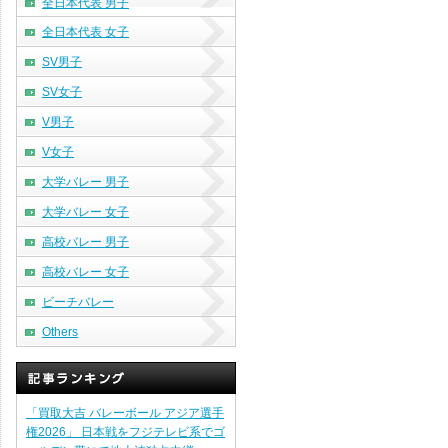
全日本代表 男子
全日本代表 女子
SV男子
SV女子
V男子
V女子
大学バレー 男子
大学バレー 女子
高校バレー 男子
高校バレー 女子
ビーチバレー
Others
「買取大吉 バレーボール アジア選手
権2026」 日本戦をフジテレビ系でゴ