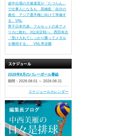
途中出場の大塚達宣が「たつらん」
で仕事人になるも 髙橋藍「自分の
責任 アジア選手権に向けて準備す
る」VNL
男子日本代表、フルセットの末アメ
リカに敗れ、3位決定戦へ。西田有志
「受け入れてしっかり勝ってメダル
を獲得する」 VNL準決勝
2026年8月のバレーボール番組
期間：2026.08.01 ～ 2026.08.31
スケジュールカレンダー