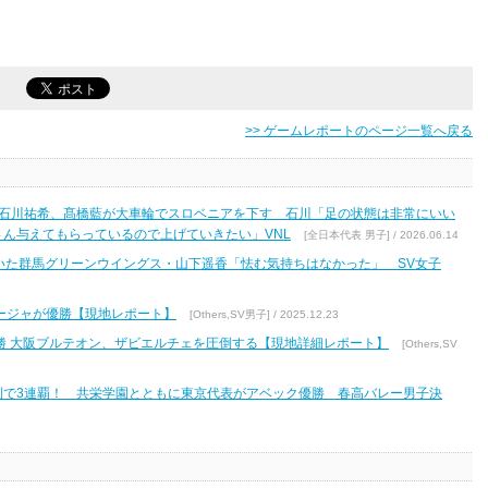
>> ゲームレポートのページ一覧へ戻る
 石川祐希、髙橋藍が大車輪でスロベニアを下す 石川「足の状態は非常にいい
ん与えてもらっているので上げていきたい」VNL
[全日本代表 男子] / 2026.06.14
描いた群馬グリーンウイングス・山下遥香「怯む気持ちはなかった」 SV女子
ージャが優勝【現地レポート】
[Others,SV男子] / 2025.12.23
勝 大阪ブルテオン、ザビエルチェを圧倒する【現地詳細レポート】
[Others,SV
利で3連覇！ 共栄学園とともに東京代表がアベック優勝 春高バレー男子決