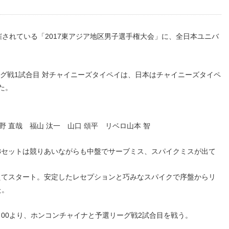
されている「2017東アジア地区男子選手権大会」に、全日本ユニバ
ーグ戦1試合目 対チャイニーズタイペイは、日本はチャイニーズタイペ
た。
野 直哉 福山 汰一 山口 頌平 リベロ山本 智
セットは競りあいながらも中盤でサーブミス、スパイクミスが出て
てスタート。安定したレセプションと巧みなスパイクで序盤からリ
た。
9：00より、ホンコンチャイナと予選リーグ戦2試合目を戦う。