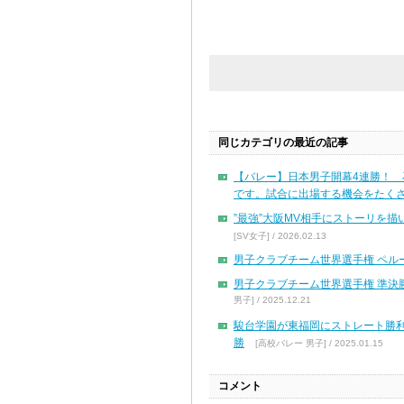
同じカテゴリの最近の記事
【バレー】日本男子開幕4連勝！
です。試合に出場する機会をたくさ
”最強”大阪MV相手にストーリを
[SV女子] / 2026.02.13
男子クラブチーム世界選手権 ペル
男子クラブチーム世界選手権 準決
男子] / 2025.12.21
駿台学園が東福岡にストレート勝
勝
[高校バレー 男子] / 2025.01.15
コメント