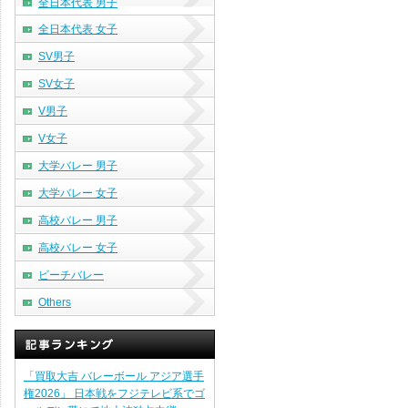
全日本代表 男子
全日本代表 女子
SV男子
SV女子
V男子
V女子
大学バレー 男子
大学バレー 女子
高校バレー 男子
高校バレー 女子
ビーチバレー
Others
「買取大吉 バレーボール アジア選手
権2026」 日本戦をフジテレビ系でゴ