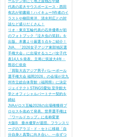
ールデン帯にて地上波独占中継
代表の若きサウスポーエース・西田
有志が初書籍！ハイキュー!!作者のイ
ラストや柳田将洋、清水邦広との対
談など盛りだくさん！
リオ・東京五輪代表の石井優希が初
のフォトブック『泣き虫の笑顔』を
出版。本書より厳選５点をご紹介！
JVA、「2026女子アジア東部地区選
手権大会」に出場するユニバ女子代
表14人を発表。主将に筑波大4年・
熊谷仁依奈
「買取大吉アジア男子バレーボール
選手権大会 福岡2026」の会場が北九
州市立総合体育館（福岡県）に決定
ジェイテクトSTINGS愛知 至学館大
学とオフィシャルパートナー契約を
締結
JVAがロス五輪2028の出場権獲得プ
ロセスを改めて発表。世界選手権は
「ワールドカップ」に名称変更
大阪B 垂水優芽が退団。フランスリ
ーグのアラゴ・ド・セトに移籍「自
分自身と真摯に向き合い、一歩ずつ