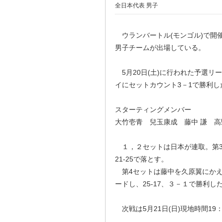
全日本代表 男子
ウランバートル(モンゴル)で開催
男子チームが出場している。
5月20日(土)に行われた予選リ
イにセットカウント3－1で勝利し
スターティングメンバー
大竹壱青 兒玉康成 藤中 謙 高
１，２セットは日本が連取。第3
21-25で落とす。
第4セットは藤中を久原翼にかえ
ードし、25-17、３－１で勝利し
次戦は5月21日(日)現地時間1