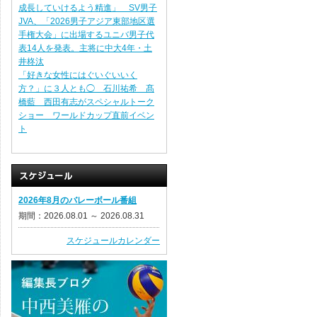
成長していけるよう精進」 SV男子
JVA、「2026男子アジア東部地区選
手権大会」に出場するユニバ男子代
表14人を発表。主将に中大4年・土
井柊汰
「好きな女性にはぐいぐいいく
方？」に３人とも◯ 石川祐希 髙
橋藍 西田有志がスペシャルトーク
ショー ワールドカップ直前イベン
ト
2026年8月のバレーボール番組
期間：2026.08.01 ～ 2026.08.31
スケジュールカレンダー