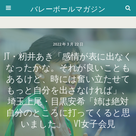
バレーボールマガジン
2022 年 3 月 22 日
JT・籾井あき「感情が表に出なく
なったかな。それが良いことも
あるけど、時には奮い立たせて
もっと自分を出さなければ」、
埼玉上尾・目黒安希「姉は絶対
自分のところに打ってくると思
いました」 V1女子会見