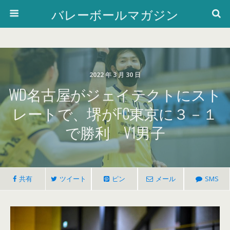
バレーボールマガジン
2022 年 3 月 30 日
WD名古屋がジェイテクトにスト
レートで、堺がFC東京に３－１
で勝利 V1男子
共有
ツイート
ピン
メール
SMS