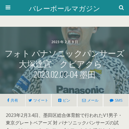
バレーボールマガジン
2023 年 2 月 9 日
フォト パナソニックパンサーズ
大塚達宣 クビアクら
2023.02.03-04 墨田
共有
ツイート
ピン
メール
SMS
2023年2月3.4日、墨田区総合体育館で行われたV1男子・
東京グレートベアーズ 対 パナソニックパンサーズの試