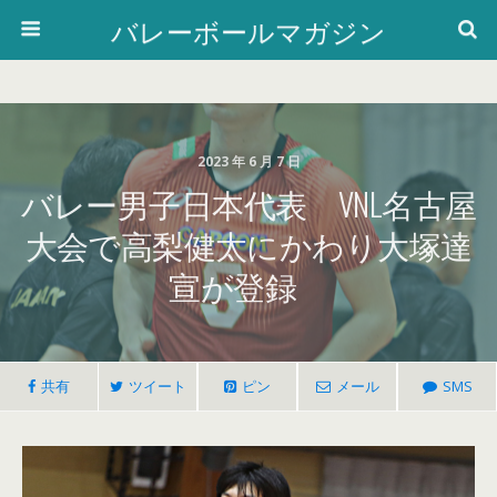
バレーボールマガジン
2023 年 6 月 7 日
バレー男子日本代表 VNL名古屋
大会で高梨健太にかわり大塚達
宣が登録
共有
ツイート
ピン
メール
SMS