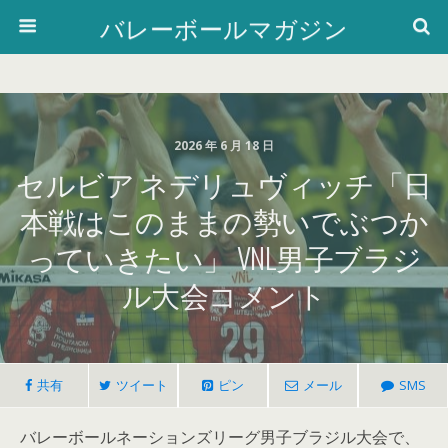
バレーボールマガジン
2026 年 6 月 18 日
セルビア ネデリュヴィッチ「日
本戦はこのままの勢いでぶつか
っていきたい」 VNL男子ブラジ
ル大会コメント
共有
ツイート
ピン
メール
SMS
バレーボールネーションズリーグ男子ブラジル大会で、